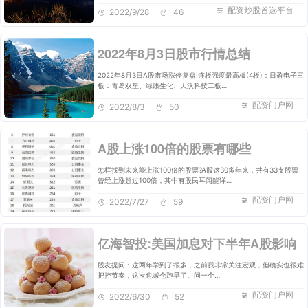
配资炒股首选平台
2022/9/28
46
2022年8月3日股市行情总结
2022年8月3日A股市场涨停复盘!连板强度最高板(4板)：日盈电子三
板：青岛双星、绿康生化、天沃科技二板…
配资门户网
2022/8/3
50
A股上涨100倍的股票有哪些
怎样找到未来能上涨100倍的股票?A股这30多年来，共有33支股票
曾经上涨超过100倍，其中有股民耳闻能详…
配资门户网
2022/7/27
59
亿海智投:美国加息对下半年A股影响
股友提问：这两年学到了很多，之前我非常关注宏观，但确实也很难
把控节奏，这次也减仓跑早了。问一个…
配资门户网
2022/6/30
52