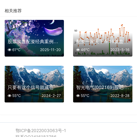
相关推荐
股票实盘配资经典案例解析：杠杆下的盈亏启示​
配资一家天下:5.16复盘之回踩确认
61℃
2025-11-20
46℃
2023-5-16
只要有这个信号就减仓
智光电气(002169)股吧:智光电气2022年目标股价是多少
55℃
2024-2-27
55℃
2022-8-28
鄂ICP备2022003063号-1
联系QQ2416183786