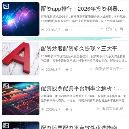
配资app排行｜2026年投资利器深度测评
市场现象描述2026年，移动互联网配资服务进入爆发期，各类配资
app如雨后春笋般涌现。据行业监测数据显示，仅上半年就有超过40
款新上线的配资应用进入应用商店，用户下载量同比增长65%。这种
配资门户网
高速增长背后，是个人投…
2026/8/7
11
配资炒股配资多久提现？三大平台到账时效深度解析
2026年资本市场交投活跃度显著提升，配资炒股作为放大资金杠杆
的工具，其资金流转效率成为投资者关注的核心痛点。配资多久提
现，直接关系到投资者的资金调度灵活性与风险控制能力。不同配资
配资炒股首选平台
平台的提现规则差异明显…
2026/8/7
9
配资股票配资平台利率全解析：五家平台费率对比与省钱策略
市场现象：配资利率的冰火两重天 2026年，股票配资市场呈现出明
显的利率分化态势。一方面，传统券商背景的配资业务年化利率普遍
维持在8%至12%区间，另一方面，部分互联网配资平台通过技术手
股票实盘配资
段将综合费率压缩至6%以…
2026/8/7
9
配资股票配资平台软件优选指南：安全高效的五大核心平台