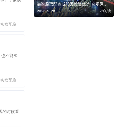
靠谱股票配资成股民投资优选 合规风控护航A股投资新格局
2026-5-28
78阅读
票实盘配资
，也不能买
票实盘配资
观的时候看