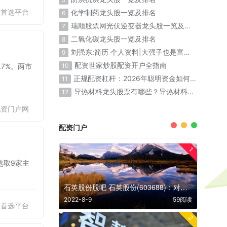
股首选平台
化学制药龙头股一览及排名
6
瑞顺股票网光伏逆变器龙头股一览及排名
7
二氧化碳龙头股一览及排名
8
刘强东:简历 个人资料|大强子也是富二代出生
9
配资世家炒股配资开户全指南
.7%。两市
10
正规配资杠杆：2026年聪明资金如何放大收益
11
导热材料龙头股票有哪些？导热材料概念股票名单一览表
12
配资门户网
配资门户
1
选取9家主
石英股份股吧 石英股份(603688)：对石英股份的深度分析
2022-8-9
59阅读
股首选平台
2