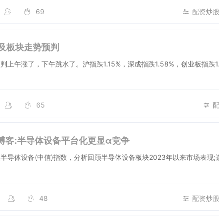
69
配资炒
盘及板块走势预判
午涨了，下午跳水了。沪指跌1.15%，深成指跌1.58%，创业板指跌1
65
博客:半导体设备平台化更显α竞争
半导体设备(中信)指数，分析回顾半导体设备板块2023年以来市场表现;
48
配资炒