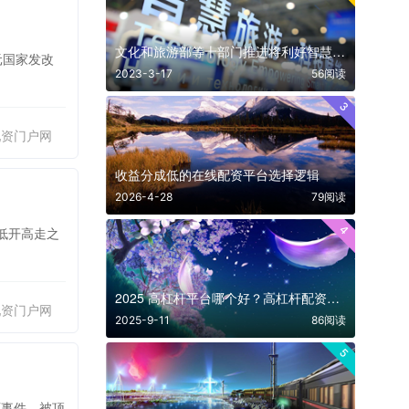
文化和旅游部等十部门推进将利好智慧旅游相关股票
元国家发改
2023-3-17
56阅读
3
配资门户网
收益分成低的在线配资平台选择逻辑
2026-4-28
79阅读
4
低开高走之
2025 高杠杆平台哪个好？高杠杆配资平台安全性排名
配资门户网
2025-9-11
86阅读
5
西事件，被顶