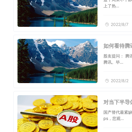
上了热…
2022/8/7
如何看待腾
股友提问： 腾
腾讯。毕…
2022/8/2
对当下半导
国产替代最紧
ps，悲观…