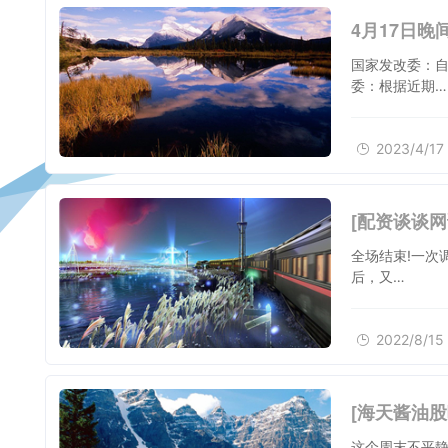
4月17日晚
国家发改委：自
委：根据近期…
2023/4/17
[配资谈谈网
全场结束!一次
后，又…
2022/8/15
[海天酱油
这个周末不平