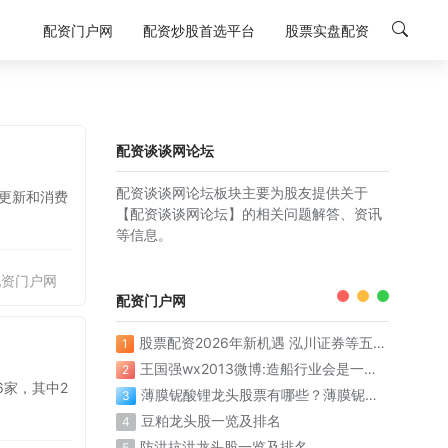
配资门户网
配资炒股首选平台
股票实盘配资
配资谈谈网论坛
配资谈谈网论坛板块主要为股友提供关于
备更新和消费
【配资谈谈网论坛】的相关问题解答、资讯
等信息。
配资门户网
配资门户网
股票配资2026年新机遇 泓川证券等五大平台稳健领航
1
王国强wx2013微博:造船行业会是一个漫长的上升周期
2
6家，其中2
薄膜铌酸锂龙头股票有哪些？薄膜铌酸锂概念股票名单一览表
3
豆粕龙头股一览及排名
4
防洪抗洪龙头股一览及排名
5