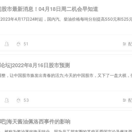
间股市最新消息！04月18日周二机会早知道
2023年4月17日24时起，国内汽、柴油价格每吨分别提高550元和525
51
论坛]2022年8月16日股市预测
调整，让中国股市焕发出青春的活力;今天的中国股市，又下了一盘大棋，
53
股吧]海天酱油佩洛西事件的影响
静，被称为酱油茅的海天味业，因为员工朋友圈的某些不爱国言论及佩洛