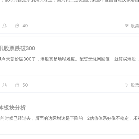
49
股
讯股票跌破300
讯今天竞价破300了，港股真是地狱难度。配资无忧网回复：就算买港股
50
股
体板块分析
缺的时候已经过去，后面的边际增速是下降的，2估值体系好像不稳定，乐