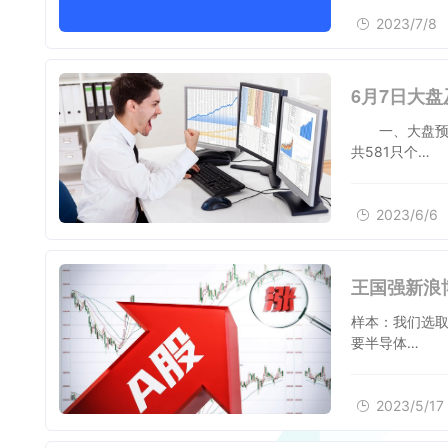
2023/7/8
6月7日大
一、大盘预判上
共581只个…
2023/6/6
王国强新浪
样本：我们选取
要半导体…
2023/5/17