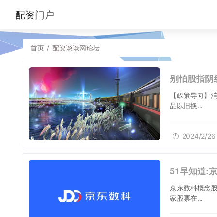
配资门户
首页
/
配资谈谈网论坛
别怕股指阴
【政策导向】消
品以旧换…
2024/2/26
51早知道
京东数科概念股
家股票在…