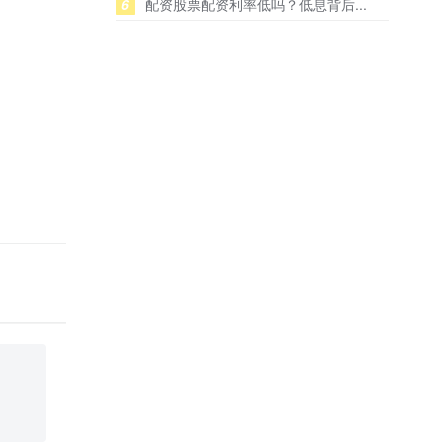
6
配资股票配资利率低吗？低息背后...