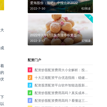
爱旭股份（股吧）中报点评2022
2022-7-30
62阅读
5
比大
2022年3月17日股市涨停板复盘
2022-3-17
57阅读
形成
配资门户
有着
1
配资炒股配资费用大小全解析：投...
们的
2
十大正规配资平台优选指南：稳健...
光伏
3
配资股票配资平台软件智能选股新...
4
配资炒股配资费用高吗？真实成本...
为下
5
配资炒股配资费用高吗？看懂这三...
所以