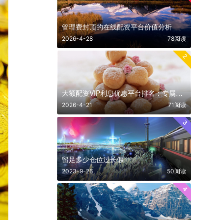
管理费封顶的在线配资平台价值分析
2026-4-28
78阅读
2
大额配资VIP利息优惠平台排名：专属通道与深度折扣
2026-4-21
71阅读
3
​留足多少仓位过长假
2023-9-26
50阅读
4