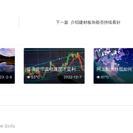
介绍建材板块能否持续看好
下一篇:
提高货币流动速度才是利好股市
网上配资炒股如何
23-2-6
53℃
2022-12-7
61℃
me Qzdy