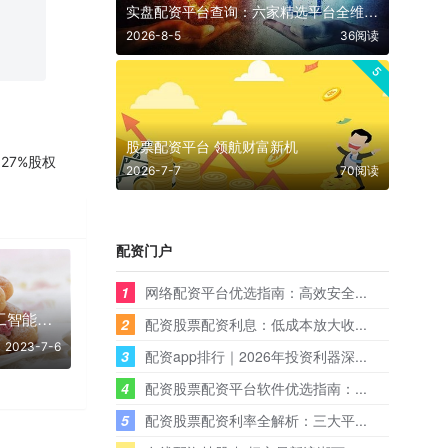
实盘配资平台查询：六家精选平台全维度测评
2026-8-5
36阅读
5
股票配资平台 领航财富新机
27%股权
2026-7-7
70阅读
配资门户
1
网络配资平台优选指南：高效安全...
0706股市收评:人工智能终于有反弹迹象!
2
配资股票配资利息：低成本放大收...
2023-7-6
3
配资app排行｜2026年投资利器深...
4
配资股票配资平台软件优选指南：...
5
配资股票配资利率全解析：三大平...