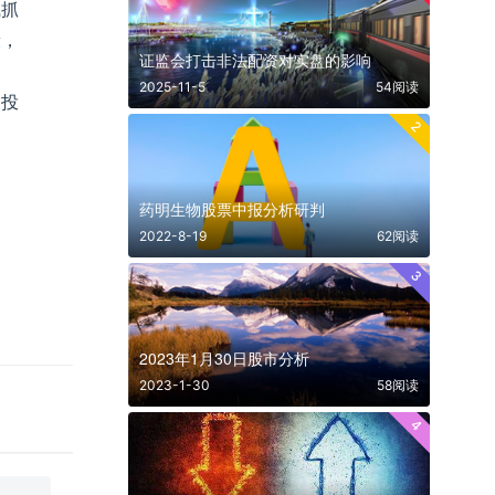
喊抓
康，
证监会打击非法配资对实盘的影响
2025-11-5
54阅读
的投
2
药明生物股票中报分析研判
2022-8-19
62阅读
3
2023年1月30日股市分析
2023-1-30
58阅读
4