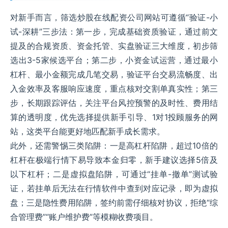
对新手而言，筛选炒股在线配资公司网站可遵循“验证-小
试-深耕”三步法：第一步，完成基础资质验证，通过前文
提及的合规资质、资金托管、实盘验证三大维度，初步筛
选出3-5家候选平台；第二步，小资金试运营，通过最小
杠杆、最小金额完成几笔交易，验证平台交易流畅度、出
入金效率及客服响应速度，重点核对交割单真实性；第三
步，长期跟踪评估，关注平台风控预警的及时性、费用结
算的透明度，优先选择提供新手引导、1对1投顾服务的网
站，这类平台能更好地匹配新手成长需求。
此外，还需警惕三类陷阱：一是高杠杆陷阱，超过10倍的
杠杆在极端行情下易导致本金归零，新手建议选择5倍及
以下杠杆；二是虚拟盘陷阱，可通过“挂单-撤单”测试验
证，若挂单后无法在行情软件中查到对应记录，即为虚拟
盘；三是隐性费用陷阱，签约前需仔细核对协议，拒绝“综
合管理费”“账户维护费”等模糊收费项目。