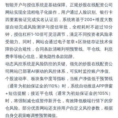
智能开户与授信系统是基础保障。正规炒股在线配资公司
网站实现全流程电子化操作，用户通过人脸识别、银行卡
四要素验证完成实名认证后，系统将基于200+维度大数
据自动完成风险测评与授信审批，全程耗时不超过10分
钟，授信杠杆1-10倍可灵活调节，满足不同投资者风险承
受能力。同时，网站会通过电子签章+区块链存证技术保
障协议合规性，合同条款清晰列明预警线、平仓线、利息
费率等核心信息，避免隐性条款陷阱。
动态风控系统是风险防控的关键。领先的炒股在线配资公
司网站已部署AI驱动的风控体系，可实时监控账户净值、
个股波动率、板块集中度等指标，当账户净值低于预警线
（通常为初始保证金的110%）时，系统自动推送APP弹窗
+短信提醒；接近平仓线（通常为初始保证金的105%）
时，将强制减仓或暂停新开仓，有效降低极端行情下的穿
仓风险。部分优质网站还支持用户自定义风控参数，根据
自身交易策略调整预警阈值。