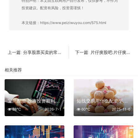
特别声明：本文由互联网用户自行发布，仅供参考，不作为
投资建议。配资有风险，投资需谨慎！
本文链接：
https://www.peiziwuyou.com/575.html
分享股票买卖的常用7点技巧
片仔癀股吧:片仔癀会提价吗？股票值得长期持有吗？
上一篇:
下一篇:
相关推荐
宝尚配资 股市投资新利器 六大平台助你稳健前行
短线交易用什么配资平台好：不存在的 “优质选项” 与真实陷阱
88℃
2026-7-1
60℃
2025-11-6