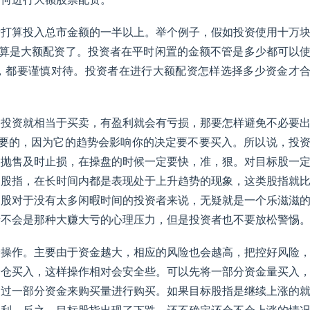
者打算投入总市金额的一半以上。举个例子，假如投资使用十万
就算是大额配资了。投资者在平时闲置的金额不管是多少都可以
，都要谨慎对待。投资者在进行大额配资怎样选择多少资金才
。投资就相当于买卖，有盈利就会有亏损，那要怎样避免不必要
重要的，因为它的趋势会影响你的决定要不要买入。所以说，投
候抛售及时止损，在操盘的时候一定要快，准，狠。对目标股一
的股指，在长时间内都是表现处于上升趋势的现象，这类股指就
期股对于没有太多闲暇时间的投资者来说，无疑就是一个乐滋滋
者不会是那种大赚大亏的心理压力，但是投资者也不要放松警惕
仓操作。主要由于资金越大，相应的风险也会越高，把控好风险
分仓买入，这样操作相对会安全些。可以先将一部分资金量买入
通过一部分资金来购买量进行购买。如果目标股指是继续上涨的