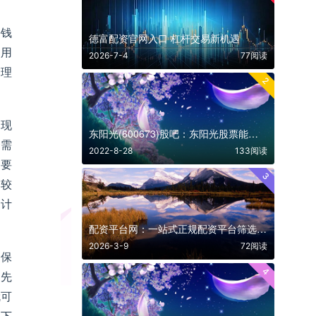
块钱
德富配资官网入口 杠杆交易新机遇
使用
2026-7-4
77阅读
合理
2
出现
东阳光(600673)股吧：东阳光股票能长期持有吗
资需
2022-8-28
133阅读
定要
3
比较
的计
。
配资平台网：一站式正规配资平台筛选与投资干货指南
2026-3-9
72阅读
，保
4
，先
就可