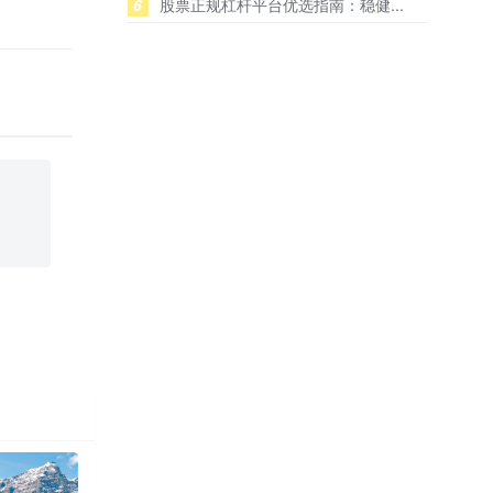
6
股票正规杠杆平台优选指南：稳健...