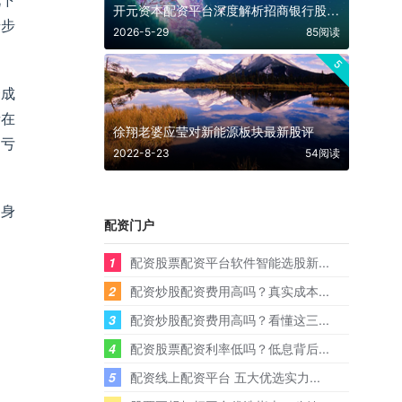
况下
开元资本配资平台深度解析招商银行股息价值
步步
2026-5-29
85阅读
5
资成
者在
徐翔老婆应莹对新能源板块最新股评
己亏
2022-8-23
54阅读
自身
配资门户
1
配资股票配资平台软件智能选股新...
2
配资炒股配资费用高吗？真实成本...
3
配资炒股配资费用高吗？看懂这三...
4
配资股票配资利率低吗？低息背后...
5
配资线上配资平台 五大优选实力...