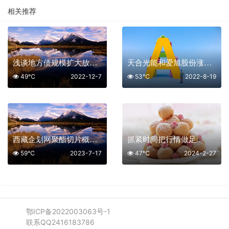
相关推荐
浅谈地方债规模扩大放水对经济的影响
天合光能和爱旭股份涨多了吗
49℃
2022-12-7
53℃
2022-8-19
西藏企划网聚酯切片概念股有那些
抓紧时间把行情做足
59℃
2023-7-17
47℃
2024-2-27
鄂ICP备2022003063号-1
联系QQ2416183786