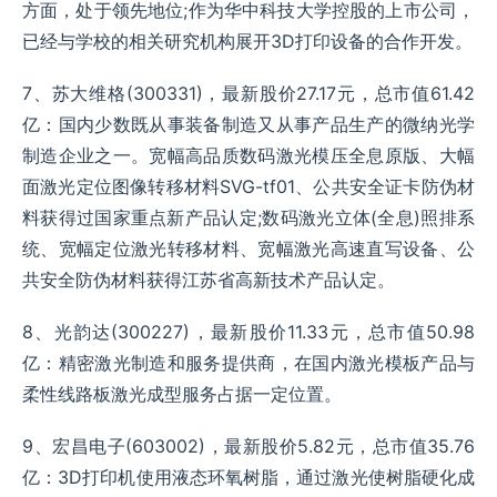
方面，处于领先地位;作为华中科技大学控股的上市公司，
已经与学校的相关研究机构展开3D打印设备的合作开发。
7、苏大维格(300331)，最新股价27.17元，总市值61.42
亿：国内少数既从事装备制造又从事产品生产的微纳光学
制造企业之一。宽幅高品质数码激光模压全息原版、大幅
面激光定位图像转移材料SVG-tf01、公共安全证卡防伪材
料获得过国家重点新产品认定;数码激光立体(全息)照排系
统、宽幅定位激光转移材料、宽幅激光高速直写设备、公
共安全防伪材料获得江苏省高新技术产品认定。
8、光韵达(300227)，最新股价11.33元，总市值50.98
亿：精密激光制造和服务提供商，在国内激光模板产品与
柔性线路板激光成型服务占据一定位置。
9、宏昌电子(603002)，最新股价5.82元，总市值35.76
亿：3D打印机使用液态环氧树脂，通过激光使树脂硬化成