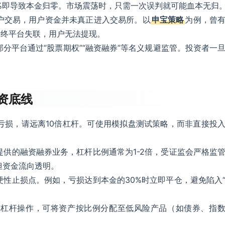
0%即导致本金归零。市场震荡时，只需一次误判就可能血本无归
户交易，用户资金并未真正进入交易所。以
申宝策略
为例，曾
最终平台失联，用户无法提现。
分平台通过“股票期权”“融资融券”等名义规避监管。投资者一
。
资底线
亏损，请远离10倍杠杆。可使用模拟盘测试策略，而非直接投
供的融资融券业务，杠杆比例通常为1-2倍，受证监会严格监
但资金流向透明。
性止损点。例如，亏损达到本金的30%时立即平仓，避免陷入
高杠杆操作，可将资产按比例分配至低风险产品（如债券、指