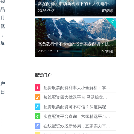
无额
富深配资：市场新机遇下的五大优选平台深度解析
产品
2026-7-21
57阅读
每月
5
不低
户，
度反
高负载行情不卡顿的股票实盘配资：技术、风控与用户口碑的三重保障
2025-12-10
57阅读
配资门户
用户
1
配资股票配资利率大小全解析：掌...
易日
2
短线配资四大优选平台 灵活操盘...
3
配资股票配资可不可信？深度揭秘...
4
实盘配资平台查询：六家精选平台...
5
在线配资炒股新格局，五家实力平...