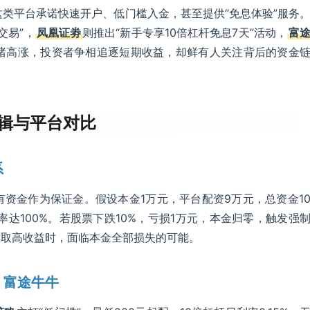
这类平台承诺快速开户、低门槛入金，甚至提供“免息体验”服务
交易”，
凤凰证劵
则推出“新手专享10倍杠杆免息7天”活动，
富
绪高涨，投资者争相追逐短期收益，却鲜有人关注背后的资金
逻辑与平台对比
系
有资金作为保证金。假设本金1万元，平台配资9万元，总资金1
率达100%。若股票下跌10%，亏损1万元，本金归零，触发强
博取高收益时，面临本金全部损失的可能。
、富途牛牛