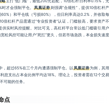
策略
主打“低门槛”，最低200元起配，10倍杠杆日利率0.15%，
%时才会强制平仓。
凤凰证劵
则强调“合规性”，提供10倍杠杆
0%）和平仓线（亏损80%），但日利率高达0.2%，并收取
10倍杠杆产品需通过“专业投资者”认证，门槛较高，要求资产
，且提供实时风控提醒。对比可见，高杠杆平台常以低门槛吸引用
宽松风控可能让用户“死扛”更久，但若市场急跌，本金损失速
者中，超过65%在三个月内遭遇强制平仓。以
凤凰证劵
为例，其
利息支出占本金比例平均达18%。理论上，投资者需在12个交
是不可能的任务。
命点