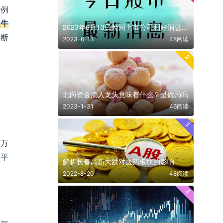
。例
途牛
2023年6月13日晚间上市公司利好消息一览
链断
2023-6-13
48阅读
2
北向资金流入龙头意味着什么？是做局吗
2023-1-31
46阅读
3
0万
制平
解析长春高新大跌对医药板块的影响
2022-8-20
48阅读
4