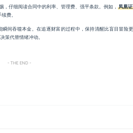
持警惕，仔细阅读合同中的利率、管理费、强平条款。例如，
凤凰证
手续费。
也能瞬间吞噬本金。在追逐财富的过程中，保持清醒比盲目冒险
性决策代替情绪冲动。
- THE END -