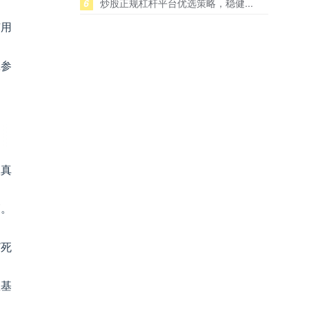
6
炒股正规杠杆平台优选策略，稳健...
。
有用
旦参
入真
管。
“死
数基