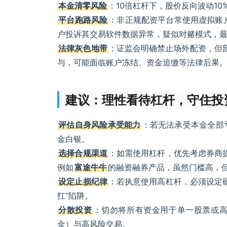
本金清零风险
：10倍杠杆下，股价反向波动1
平台跑路风险
：非正规配资平台常使用虚拟账
户投诉其交易软件数据异常，疑似对赌模式，
法律灰色地带
：证监会明确禁止场外配资，但部
与，可能面临账户冻结、资金追缴等法律后果
建议：理性看待杠杆，守住投
评估自身风险承受能力
：若无法承受本金全部
金白银。
选择合规渠道
：如需使用杠杆，优先考虑券商提
例如
富途牛牛
的融资融券产品，虽然门槛高，
设定止损纪律
：若执意使用高杠杆，必须设定硬
扛”陷阱。
分散投资
：切勿将所有资金用于单一股票或
金）与高风险交易。