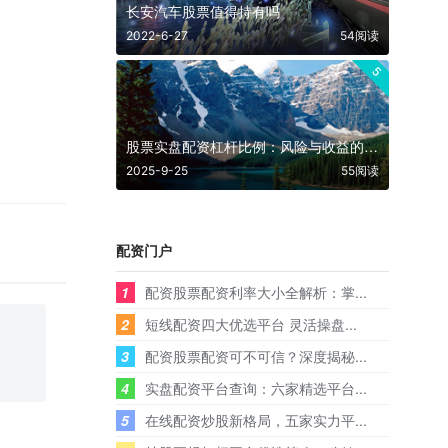
长安汽车股票值得持有吗
2022-6-27
54阅读
5
股票实盘配资杠杆比例：风险与收益的平衡艺术
2025-9-25
55阅读
配资门户
1
配资股票配资利率大小全解析：掌...
2
短线配资四大优选平台 灵活操盘...
3
配资股票配资可不可信？深度揭秘...
4
实盘配资平台查询：六家精选平台...
5
在线配资炒股新格局，五家实力平...