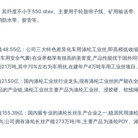
纤度不小于550 dtex。主要用于轮胎帘子线、矿用输送带
消防水带、胶管等。
总市值48.55亿：公司三大特色差异化车用涤纶工业丝,即高模低收
(车用安全气囊)在业界都享有很高的美誉度,产品性能优于国外同
21万吨,其中70%左右为车用丝,在建年产4万吨车用工业丝项目
总市值21.50亿：国内涤纶工业丝行业龙头,现有涤纶工业丝的产能在
品的产业链,涤纶工业丝主要产品为涤纶工业丝、浸胶硬、软线
总市值155.39亿：国内最专业的涤纶长丝生产企业之一,稳居民用涤
;公司拥有涤纶长丝产能273万吨/年,主要产品为涤纶POY、