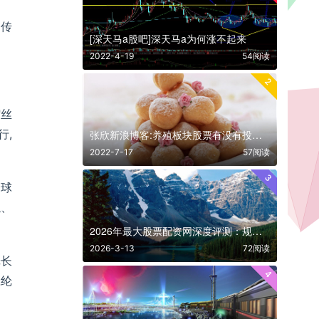
、传
[深天马a股吧]深天马a为何涨不起来
2022-4-19
54阅读
2
缩丝
行,
张欣新浪博客:养殖板块股票有没有投资价值
。
2022-7-17
57阅读
3
全球
绳、
2026年最大股票配资网深度评测：规模、安全与实力的终极较量
2026-3-13
72阅读
纶长
4
涤纶