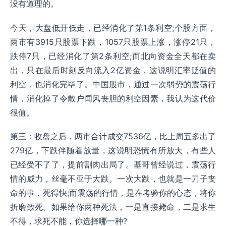
没有道理的。
今天，大盘低开低走，已经消化了第1条利空;个股方面，
两市有3915只股票下跌，1057只股票上涨，涨停21只，
跌停7只，已经消化了第2条利空;而北向资金全天都在卖
出，只在最后时刻反向流入2亿资金，这说明汇率贬值的
利空，也消化完毕了。中国股市，通过一次弱势的震荡行
情，消化掉了令散户闻风丧胆的利空因素，我认为这代价
很值。
第三：收盘之后，两市合计成交7536亿，比上周五多出了
279亿，下跌伴随着放量，这说明恐慌有所放大，有些人
已经受不了了，提前割肉出局了。基哥曾经说过，震荡行
情的威力，丝毫不亚于大跌。一次大跌，也就是一刀子丧
命的事，死得快;而震荡的行情，是在考验你的心态，将你
折磨致死。如果给你两种死法，一是直接毙命，二是求生
不得，求死不能，你选择哪一种?