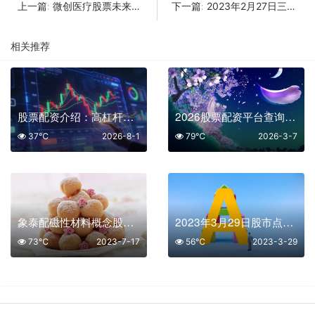
微创医疗股票未来走势如何？微创医疗发布业绩预警公告
2023年2月27日三条股市最新消息解读
上一篇:
下一篇:
相关推荐
股票配资介绍：高杠杆撬动财富的机遇与边界
2026股票配资平台查询网：一键甄别实盘与虚拟，守护您的资金安全
37℃
2026-8-1
79℃
2026-3-7
象泰配磁性材料概念股有那些
2023年3月29日股市点评及明日开盘预测
73℃
2023-7-17
56℃
2023-3-29