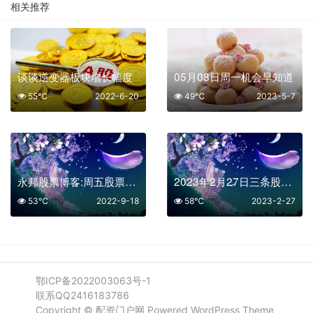
相关推荐
谈谈逆变器板块增长幅度
05月08日周一机会早知道
55℃
2022-6-20
49℃
2023-5-7
永邦股票博客:周五股票大跌的原因是什么
2023年2月27日三条股市最新消息解读
53℃
2022-9-18
58℃
2023-2-27
鄂ICP备2022003063号-1
联系QQ2416183786
Copyright ©
配资门户网
Powered WordPress Theme