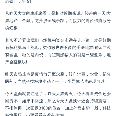
老铁们，早安!
从昨天大盘的表现来看，是相对近期来说比较差的一天!大
票地产，金融，龙头股全线杀跌，而接力的高位强势股纷
纷烂板!
其实不难看出我们市场机构资金永远在走老路，就是短期
有获利就马上兑现，类似散户差不多的手法!北向资金并没
有砸盘，咂的是内资，而短期涨幅大的就是一些蓝筹，地
产金融板块!
昨天市场热点是疫情放开概念股，转向消费，农业，部分
医药，当然科技板块小动了一下，半导体芯片表现可以!
今天盘面就要注意了，昨天大票熄火，今天看看资金还会
回流不，如果不回流，那么今天大盘预计还会持续震荡，
不排除再一次回踩3180的位置，加上外盘走势一般，科技
板块承压，小票看看有没有作为!