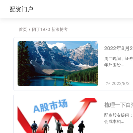
配资门户
首页
/
阿丁1970 新浪博客
2022年8
周二晚间，证券
年外围纷…
2022/8/2
梳理一下白
配资股友提问：
会成本如…