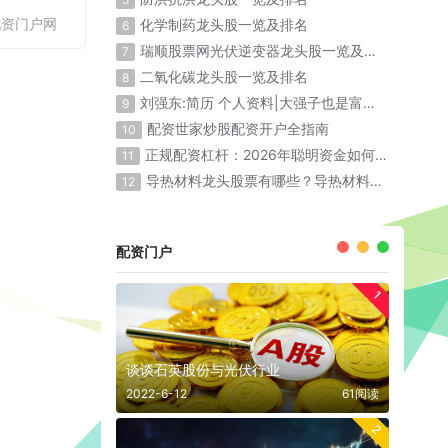
配资门户网
化学制药龙头股一览及排名
6
瑞顺股票网光伏逆变器龙头股一览及排名
7
二氧化碳龙头股一览及排名
8
刘强东:简历 个人资料|大强子也是富二代出生
9
配资世家炒股配资开户全指南
10
正规配资杠杆：2026年聪明资金如何放大收益
11
导热材料龙头股票有哪些？导热材料概念股票名单一览表
12
配资门户
1
谈谈石英股份与光伏行业
2022-6-12
61阅读
2