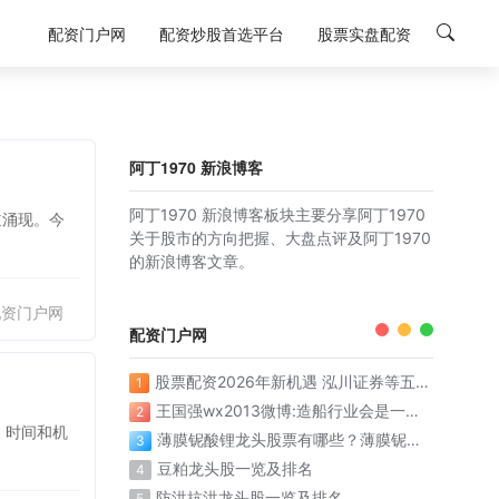
配资门户网
配资炒股首选平台
股票实盘配资
阿丁1970 新浪博客
阿丁1970 新浪博客板块主要分享阿丁1970
道涌现。今
关于股市的方向把握、大盘点评及阿丁1970
的新浪博客文章。
配资门户网
配资门户网
股票配资2026年新机遇 泓川证券等五大平台稳健领航
1
王国强wx2013微博:造船行业会是一个漫长的上升周期
2
，时间和机
薄膜铌酸锂龙头股票有哪些？薄膜铌酸锂概念股票名单一览表
3
豆粕龙头股一览及排名
4
防洪抗洪龙头股一览及排名
5