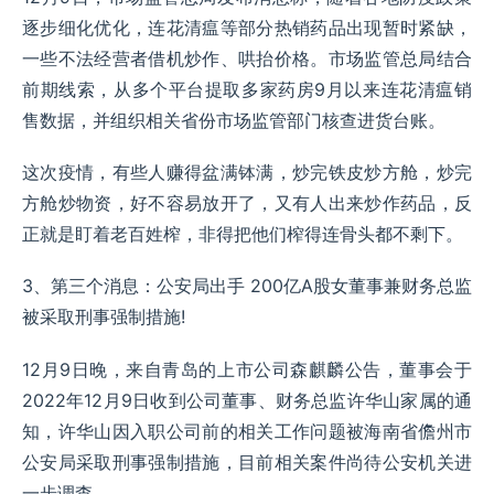
逐步细化优化，连花清瘟等部分热销药品出现暂时紧缺，
一些不法经营者借机炒作、哄抬价格。市场监管总局结合
前期线索，从多个平台提取多家药房9月以来连花清瘟销
售数据，并组织相关省份市场监管部门核查进货台账。
这次疫情，有些人赚得盆满钵满，炒完铁皮炒方舱，炒完
方舱炒物资，好不容易放开了，又有人出来炒作药品，反
正就是盯着老百姓榨，非得把他们榨得连骨头都不剩下。
3、第三个消息：公安局出手 200亿A股女董事兼财务总监
被采取刑事强制措施!
12月9日晚，来自青岛的上市公司森麒麟公告，董事会于
2022年12月9日收到公司董事、财务总监许华山家属的通
知，许华山因入职公司前的相关工作问题被海南省儋州市
公安局采取刑事强制措施，目前相关案件尚待公安机关进
一步调查。