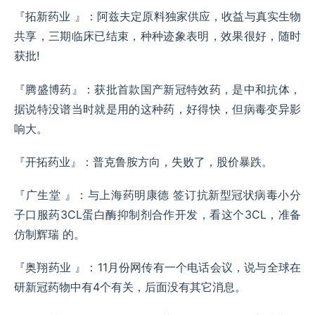
『拓新药业 』：阿兹夫定原料独家供应，收益与真实生物
共享，三期临床已结束，种种迹象表明，效果很好，随时
获批!
『腾盛博药』：获批首款国产新冠特效药，是中和抗体，
据说特没谱当时就是用的这种药，好得快，但病毒变异影
响大。
『开拓药业』：普克鲁胺方向，失败了，股价暴跌。
『广生堂 』：与上海药明康德 签订抗新型冠状病毒小分
子口服药3CL蛋白酶抑制剂合作开发，看这个3CL，准备
仿制辉瑞 的。
『奥翔药业 』：11月份网传有一个电话会议，说与全球在
研新冠药物中有4个有关，后面没有其它消息。