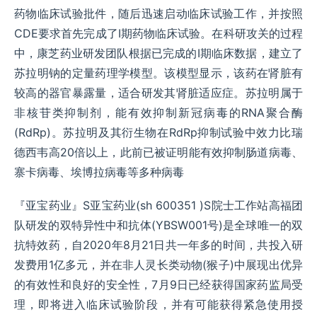
药物临床试验批件，随后迅速启动临床试验工作，并按照
CDE要求首先完成了Ⅰ期药物临床试验。在科研攻关的过程
中，康芝药业研发团队根据已完成的Ⅰ期临床数据，建立了
苏拉明钠的定量药理学模型。该模型显示，该药在肾脏有
较高的器官暴露量，适合研发其肾脏适应症。苏拉明属于
非核苷类抑制剂，能有效抑制新冠病毒的RNA聚合酶
(RdRp)。苏拉明及其衍生物在RdRp抑制试验中效力比瑞
德西韦高20倍以上，此前已被证明能有效抑制肠道病毒、
寨卡病毒、埃博拉病毒等多种病毒
『亚宝药业』S亚宝药业(sh 600351 )S院士工作站高福团
队研发的双特异性中和抗体(YBSW001号)是全球唯一的双
抗特效药，自2020年8月21日共一年多的时间，共投入研
发费用1亿多元，并在非人灵长类动物(猴子)中展现出优异
的有效性和良好的安全性，7月9日已经获得国家药监局受
理，即将进入临床试验阶段，并有可能获得紧急使用授