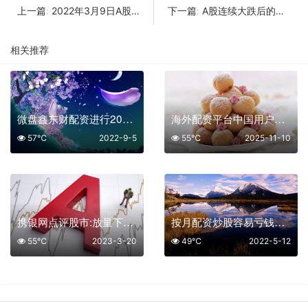
2022年3月9日A股复盘
A股连续大跌后的深度思考
上一篇:
下一篇:
相关推荐
微盘鑫东财配资进行2022年9月5今日股市分析
海外配资平台中国用户排名
57℃
2022-9-5
55℃
2025-11-10
携银网点评股市:放量下跌杀出恐慌，明日开始绝地反击
按月配资炒股容易亏钱还是赚钱
55℃
2023-3-20
49℃
2022-5-12