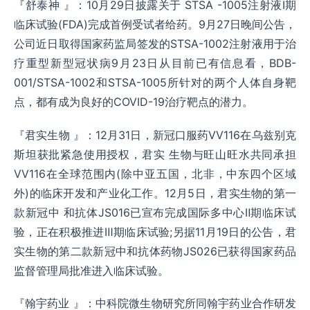
『舒泰神 』：10月29日披露关于 STSA -1005注射液I期
临床试验(FDA)完成首例受试者给药。9月27日晚间公告，
公司近日取得国家药监局签发的STSA-1002注射液用于治
疗重型新型冠状病9月23日从目前已有信息看，BDB-
001/STSA-1002和STSA-1005所针对的两个人体自身靶
点，都有成为良好的COVID-19治疗靶点的潜力。
『君实生物 』：12月31日，新冠口服药VV116在乌兹别克
斯坦获批紧急使用授权，君实 生物与旺山旺水共同承担
VV116在全球范围内(除中亚五国，北非，中东四个区域
外)的临床开发和产业化工作。12月5日，君实生物的第一
款新冠中 和抗体JS016已宣布完成国际多中心Ⅱ期临床试
验，正在积极推进Ⅲ期临床试验;另据11月19日的公告，君
实生物的第二款新冠中和抗体药物JS026已获得国家药品
监督管理局批准进入临床试验。
『翰宇药业 』：中科院微生物研究所同翰宇药业合作研发