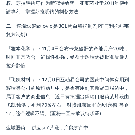
权。苏拉明钠可作为新冠特效药，亚宝药业于2011年便申
請專利，掌握苏拉明钠的制备方法。
二、辉瑞线(Paxlovid是3CL蛋白酶抑制剂PF与利托那韦
复方制剂)
『雅本化学 』：11月4日公布卡龙酸酐的产能月产20吨，
时间非常巧合，逻辑性很强，受益于辉瑞药被批准后暴力
拉升翻倍
『飞凯材料 』：12月9日互动易公司的医药中间体有用到
辉瑞等公司的原料药厂中，是否有用到其新冠口服药中，
属于客户的商业信息。近日有挖掘出辉瑞口服药某片段由
飞凯独供，毛利70%左右，对接凯莱因和药明康德 等企
业，这个逻辑不错。(董秘一直未承认待求证)
金城医药 ：供应sm1片段，产能扩产中