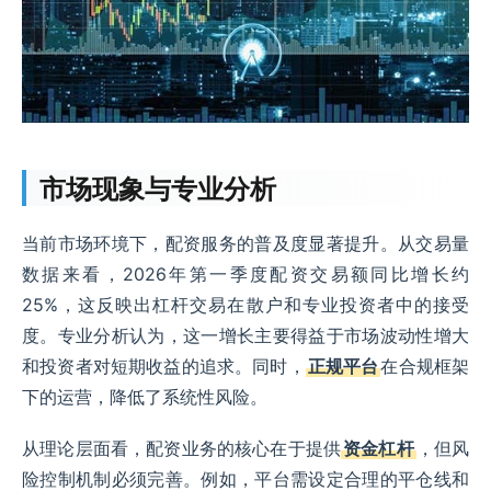
市场现象与专业分析
当前市场环境下，配资服务的普及度显著提升。从交易量
数据来看，2026年第一季度配资交易额同比增长约
25%，这反映出杠杆交易在散户和专业投资者中的接受
度。专业分析认为，这一增长主要得益于市场波动性增大
和投资者对短期收益的追求。同时，
正规平台
在合规框架
下的运营，降低了系统性风险。
从理论层面看，配资业务的核心在于提供
资金杠杆
，但风
险控制机制必须完善。例如，平台需设定合理的平仓线和