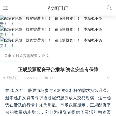
配资门户
首页
/
股票实盘配资
/
正文
正规股票配资平台推荐 资金安全有保障
7/3
配资门户
2026-7-3
76
在2026年，股票市场参与者对资金杠杆的需求持续升温。
越来越多投资者寻求通过配资服务放大交易规模，这一趋
势在活跃的行情中尤为明显。市场数据显示，正规配资平
台的数量稳步增长，它们为投资者提供了灵活的融资渠