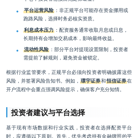
平台运营风险
：非正规平台可能存在资金挪用或
跑路风险，选择时务必核实资质。
利息成本压力
：配资服务通常收取月息或日息，
长期持有会增加交易成本，影响最终收益。
流动性风险
：部分平台对提现设置限制，投资者
需提前了解规则，避免资金被锁定。
根据行业监管要求，正规平台必须向投资者明确披露这些
风险，并签署风险告知书。例如，
環宇证券
和
恒信证券
在
开户流程中会重点强调风险提示，确保客户充分知情。
投资者建议与平台选择
基于现有市场数据和行业实践，投资者在选择配资平台
时，应遵循以下原则。首先，优先考虑持有金融牌照的平