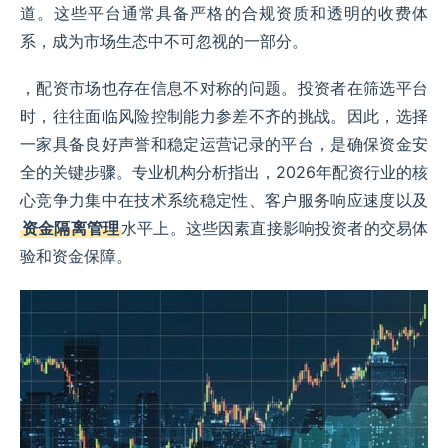
道。这些平台通常具备严格的合规资质和透明的收费体
系，成为市场生态中不可忽视的一部分。
，配资市场也存在信息不对称的问题。投资者在筛选平台
时，往往面临风险控制能力参差不齐的挑战。因此，选择
一家具备良好声誉和稳定运营记录的平台，是确保资金安
全的关键步骤。专业机构分析指出，2026年配资行业的核
心竞争力集中在技术系统稳定性、客户服务响应速度以及
资金隔离管理
水平上。这些因素直接影响投资者的交易体
验和资金保障。