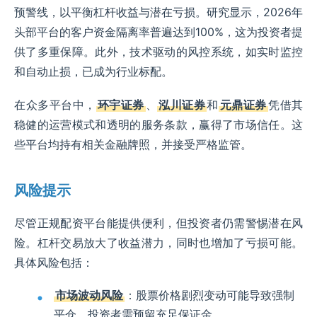
预警线，以平衡杠杆收益与潜在亏损。研究显示，2026年
头部平台的客户资金隔离率普遍达到100%，这为投资者提
供了多重保障。此外，技术驱动的风控系统，如实时监控
和自动止损，已成为行业标配。
在众多平台中，
环宇证券
、
泓川证券
和
元鼎证券
凭借其
稳健的运营模式和透明的服务条款，赢得了市场信任。这
些平台均持有相关金融牌照，并接受严格监管。
风险提示
尽管正规配资平台能提供便利，但投资者仍需警惕潜在风
险。杠杆交易放大了收益潜力，同时也增加了亏损可能。
具体风险包括：
市场波动风险
：股票价格剧烈变动可能导致强制
平仓，投资者需预留充足保证金。