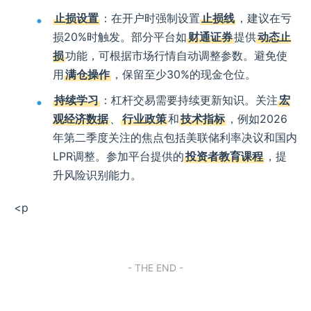
止损设置
：在开户时强制设置
止损线
，建议在亏
损20%时触发。部分平台如
财通证券
提供
动态止
损
功能，可根据市场行情自动调整参数。避免使
用
满仓操作
，保留至少30%的现金仓位。
持续学习
：杠杆交易需要持续更新知识。关注
宏
观经济数据
、
行业政策
和
技术指标
，例如2026
年第二季度关注的焦点包括美联储利率决议和国内
LPR调整。参加平台提供的
投资者教育课程
，提
升风险识别能力。
<p
- THE END -