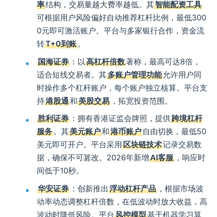
率
结构，交易量越大费率越低。其
智能配资工具
可根据用户风险偏好自动推荐杠杆比例，最低300
0元即可激活账户。平台与多家银行合作，资金流
转
T+0到账
。
国海证券
：以
高杠杆倍数
著称，最高可达8倍，
适合短线交易者。其
多账户管理功能
允许用户同
时操作多个杠杆账户，每个账户独立核算。平台支
持
港股通
和
美股交易
，拓宽投资范围。
胜利证券
：拥有香港证监会牌照，提供
跨境杠杆
服务
。其
美元账户
和
港币账户
自由切换，最低50
美元即可开户。平台采用
区块链技术
记录交易数
据，确保不可篡改。2026年新增
AI客服
，响应时
间低于10秒。
华安证券
：创新推出
浮动杠杆产品
，根据市场波
动率动态调整杠杆倍数，在低波动时放大收益，高
波动时降低风险。平台
风控模型
基于机器学习算