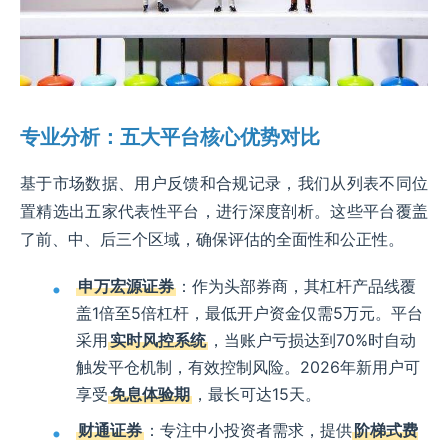
专业分析：五大平台核心优势对比
基于市场数据、用户反馈和合规记录，我们从列表不同位
置精选出五家代表性平台，进行深度剖析。这些平台覆盖
了前、中、后三个区域，确保评估的全面性和公正性。
申万宏源证券
：作为头部券商，其杠杆产品线覆
盖1倍至5倍杠杆，最低开户资金仅需5万元。平台
采用
实时风控系统
，当账户亏损达到70%时自动
触发平仓机制，有效控制风险。2026年新用户可
享受
免息体验期
，最长可达15天。
财通证券
：专注中小投资者需求，提供
阶梯式费