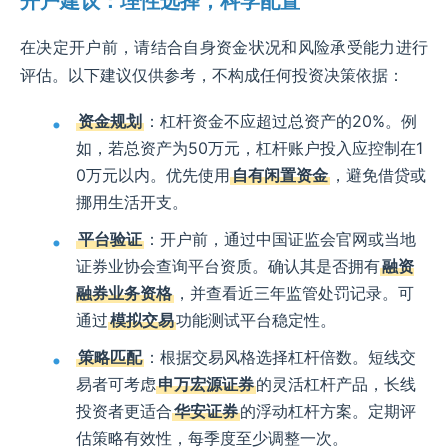
在决定开户前，请结合自身资金状况和风险承受能力进行
评估。以下建议仅供参考，不构成任何投资决策依据：
资金规划
：杠杆资金不应超过总资产的20%。例
如，若总资产为50万元，杠杆账户投入应控制在1
0万元以内。优先使用
自有闲置资金
，避免借贷或
挪用生活开支。
平台验证
：开户前，通过中国证监会官网或当地
证券业协会查询平台资质。确认其是否拥有
融资
融券业务资格
，并查看近三年监管处罚记录。可
通过
模拟交易
功能测试平台稳定性。
策略匹配
：根据交易风格选择杠杆倍数。短线交
易者可考虑
申万宏源证券
的灵活杠杆产品，长线
投资者更适合
华安证券
的浮动杠杆方案。定期评
估策略有效性，每季度至少调整一次。