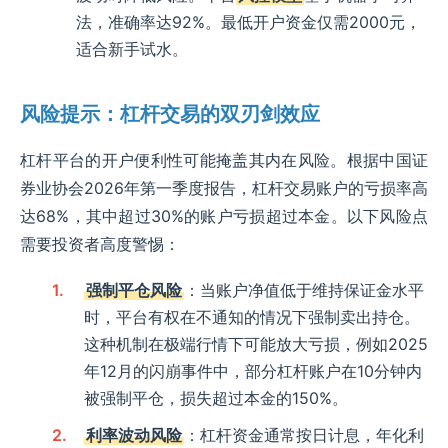
法，准确率达92%。最低开户资金仅需2000元，
适合新手试水。
风险提示：杠杆交易的双刃剑效应
杠杆平台的开户便利性可能掩盖其内在风险。根据中国证
券业协会2026年第一季度报告，杠杆交易账户的亏损率高
达68%，其中超过30%的账户亏损超过本金。以下风险点
需要投资者高度警惕：
强制平仓风险
：当账户净值低于维持保证金水平
时，平台有权在不通知的情况下强制卖出持仓。
这种机制在极端行情下可能放大亏损，例如2025
年12月的闪崩事件中，部分杠杆账户在10分钟内
被强制平仓，损失超过本金的150%。
利率波动风险
：杠杆资金通常按日计息，年化利