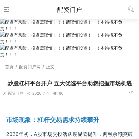
配资门户
首页
/
配资门户网
/
正文
炒股杠杆平台开户 五大优选平台助您把握市场机遇
7/1
配资门户
2026-7-1
86
市场现象：杠杆交易需求持续攀升
2026年初，A股市场交投活跃度显著提升，两融余额突破