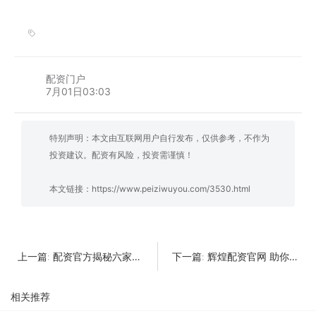
配资门户
7月01日03:03
特别声明：本文由互联网用户自行发布，仅供参考，不作为
投资建议。配资有风险，投资需谨慎！
本文链接：
https://www.peiziwuyou.com/3530.html
配资官方揭秘六家高杠杆平台最新操作指南
辉煌配资官网 助你把握杠杆投资新机遇
上一篇:
下一篇:
相关推荐