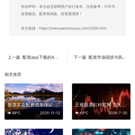
特别声明：本文由互联网用户自行发布，仅供参考，不作为
投资建议。配资有风险，投资需谨慎！
本文链接：
https://www.peiziwuyou.com/3295.html
配资app下载的4个关键判断标准与3家平台实测对比
配资市场现状与风险解析：4个关键点助你理性决策
上一篇:
下一篇:
相关推荐
股票实盘配资追加保证金流程详解
正规股票杠杆官网 五大平台助你冲刺牛市红利
68℃
2025-11-12
49℃
2026-7-30