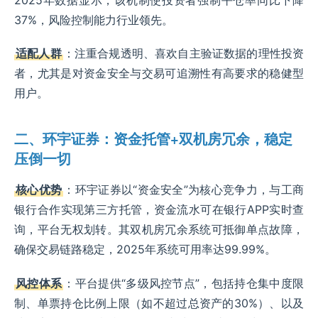
2025年数据显示，该机制使投资者强制平仓率同比下降
37%，风险控制能力行业领先。
适配人群
：注重合规透明、喜欢自主验证数据的理性投资
者，尤其是对资金安全与交易可追溯性有高要求的稳健型
用户。
二、环宇证券：资金托管+双机房冗余，稳定
压倒一切
核心优势
：环宇证券以“资金安全”为核心竞争力，与工商
银行合作实现第三方托管，资金流水可在银行APP实时查
询，平台无权划转。其双机房冗余系统可抵御单点故障，
确保交易链路稳定，2025年系统可用率达99.99%。
风控体系
：平台提供“多级风控节点”，包括持仓集中度限
制、单票持仓比例上限（如不超过总资产的30%）、以及