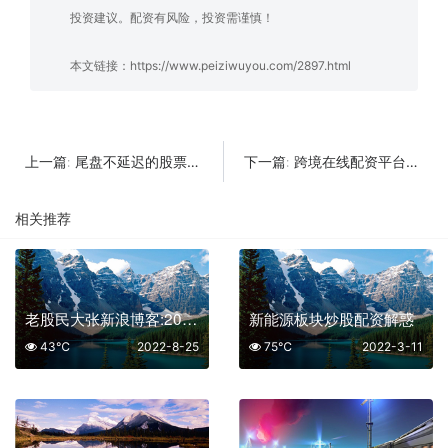
投资建议。配资有风险，投资需谨慎！
本文链接：
https://www.peiziwuyou.com/2897.html
尾盘不延迟的股票实盘配资平台：技术赋能下的高效交易新选择
跨境在线配资平台排名 港美股适配：2025 合规优选指南
上一篇:
下一篇:
相关推荐
老股民大张新浪博客:2022年8月25今日股市分析
新能源板块炒股配资解惑
43℃
2022-8-25
75℃
2022-3-11