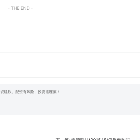
- THE END -
投资建议。配资有风险，投资需谨慎！
崇德科技(301548)值得申购吗
下一篇: