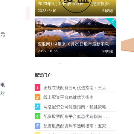
2023年5月19日股市点评——把握投资中的趋势感
2023-5-19
61阅读
5
亿元
查股网114带来10月29日股市最新消息
2022-10-29
60阅读
配资门户
用电
1
正规在线配资公司优选指南：三大...
率对
2
线上配资平台稳健优选指南
3
网络配资公司优选指南：稳健策略...
4
配资股票配资平台低息优选指南：...
5
配资股票配资利率透明指南：五家...