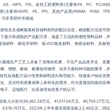
S、HIPS、PS)、改性工程塑料类(主要有PA、PC、PC/AB
烯烃类(主要有HDPE、PE、PP)、其他产品类(PMMA、POM、TP
、汽车零部件等领域。
数据包含合成树脂基材及辅料助剂的配比信息，根据配方信息可
成了庞大和成熟的产品配方库，涵盖了主流的热塑性塑料品种，
腐蚀材料、耐化学材料、低VOC散发材料、免喷涂材料、高耐
大规模生产工艺上具备了深厚的积累，不仅产品品类齐全、质
阻燃、增韧、耐候、耐腐蚀等物理、化学方面特种功能的要求，
，同时依托自身配方设计优势和材料逆向推导能力、快速客户响应优
制化、灵活性和质量保障上多样化的需求，作为直接或间接供应
诺电子、迈瑞医疗、比亚迪等知名客户的认可。
别为36,362.29万元、41,017.04万元、46,759.27万元
元、4,516.78万元。2023年上半年度实现营业收入2.46亿元，同