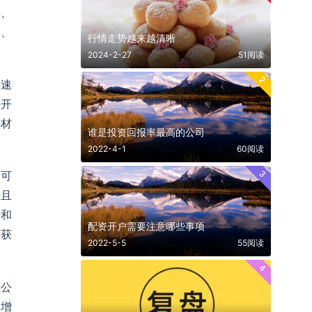
S、
E、
行情走势越来越清晰
2024-2-27
51阅读
2
快速
并开
热材
谁是投资回报率最高的公司
2022-4-1
60阅读
3
量可
并且
势和
配资开户需要注意哪些事项
商获
2022-5-5
55阅读
4
;公
比增