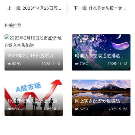
2023年4月26日股市收盘复盘
什么是龙头股？龙头股怎么看
上一篇:
下一篇:
相关推荐
2023年2月16日股市点评:散户落入空头陷阱
暗池大宗交易通道排名：合规维度下的核心选择指南
50℃
2023-2-16
70℃
2025-11-13
炒股选短期大赚还是长赚
网上实盘配资炒股赚钱技巧有哪些
55℃
2022-8-7
52℃
2022-5-23