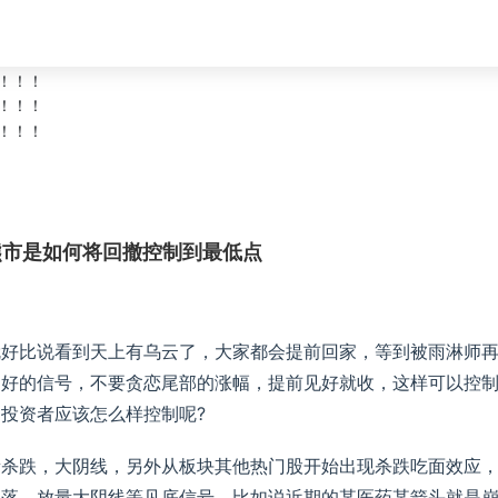
熊市是如何将回撤控制到最低点
就好比说看到天上有乌云了，大家都会提前回家，等到被雨淋师
不好的信号，不要贪恋尾部的涨幅，提前见好就收，这样可以控
投资者应该怎么样控制呢?
量杀跌，大阴线，另外从板块其他热门股开始出现杀跌吃面效应
回落，放量大阴线等见底信号。比如说近期的某医药某箭头就是