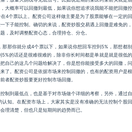
家，大概率可以回撤到最低，如果说你想追求说我能不能把回撤
少在4个票以上。配资公司这样做主要是为了股票能够在一定的
能一下子能控制。确切的来说，配资炒股交易遇上回撤是难免的
问题，及时调整配资心态，合理持仓、分仓。
，那那你就分成4个票以下，如果说你想回车控到5%，那想都
到5%的话还是很难很难的，除非你长时间都是单就是就是很低
先把自己的这几个问题给解决了，你是想你能接受多大的回撤，
出来了。配资公司是依据市场来控制回撤的，也有的配资用户是
，前者配资炒股要更好控制市场回撤。
撤控制到最低点，也是基于对市场做个详细的考察，另外，通过
的认知。在配资市场上，大家其实是没有准确的无法控制个股
机会理清楚，但也只是短期间的趋势而已。