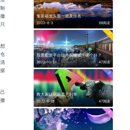
控制
集装箱龙头股一览及排名
回撤
2023-8-3
68阅读
，只
2
别想
的仓
股票配资平台软件有哪些？哪个好？
问清
2022-10-24
47阅读
根据
3
自己
教大家认识股票毛利率
回撤
2022-6-18
47阅读
4