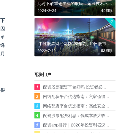
此时不敢重仓主流的股民，短线技术不及格
2024-2-24
49阅读
到下
5
，因
简单
[中虹股票财经网]2022年7月19日股市传来3条最新消息
演绎
2022-7-19
53阅读
上月
配资门户
1
配资股票配资平台好吗 投资者必...
这很
2
网络配资平台优选指南：六家值得...
3
网络配资平台优选指南：高效安全...
4
配资股票配资利息：低成本放大收...
5
配资app排行｜2026年投资利器深...