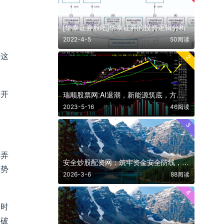
[华泰证券股吧]华泰证券的投资逻辑分析
2022-4-5
50阅读
-这
2
的开
瑞顺股票网:AI退潮，新能源筑底，方向切换了吗
2023-5-16
46阅读
3
二弄
安全炒股配资网：筑牢资金安全防线，解锁合规杠杆投资新路径
走势
2026-3-6
88阅读
4
的时
被破