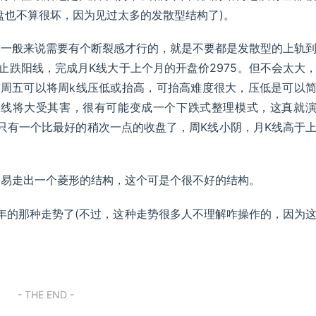
盘也不算很坏，因为见过太多的发散型结构了)。
，一般来说需要有个断裂感才行的，就是不要都是发散型的上轨
止跌阳线，完成月K线大于上个月的开盘价2975。但不会太大
有周五可以将周k线压低或抬高，可抬高难度很大，压低是可以
K线将大受其害，很有可能变成一个下跌式整理模式，这真就
就只有一个比最好的稍次一点的收盘了，周K线小阴，月K线高于
容易走出一个菱形的结构，这个可是个很不好的结构。
0年的那种走势了(不过，这种走势很多人不理解咋操作的，因为
- THE END -