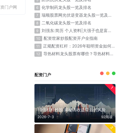
配资门户网
化学制药龙头股一览及排名
6
瑞顺股票网光伏逆变器龙头股一览及排名
7
二氧化碳龙头股一览及排名
8
刘强东:简历 个人资料|大强子也是富二代出生
9
配资世家炒股配资开户全指南
10
正规配资杠杆：2026年聪明资金如何放大收益
11
导热材料龙头股票有哪些？导热材料概念股票名单一览表
12
配资门户
1
10倍杠杆炒股 揭秘高收益背后的风险与机遇
2026-7-3
92阅读
2