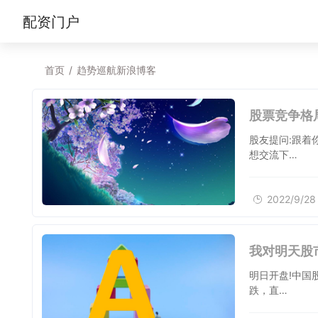
配资门户
首页
/
趋势巡航新浪博客
股票竞争格
股友提问:跟着
想交流下…
2022/9/28
我对明天股
明日开盘!中国
跌，直…