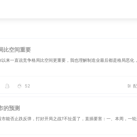
局比空间重要
你以来一直说竞争格局比空间更重要，我也理解制造业最后都是格局恶化
52
市的预测
股市能否止跌反弹，打好开局之战?不扯蛋了，直插要害：一、本周，一