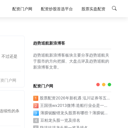
配资门户网
配资炒股首选平台
股票实盘配资
趋势巡航新浪博客
趋势巡航新浪博客板块主要分享趋势巡航关
，不过还是
于股市的方向把握、大盘点评及趋势巡航的
新浪博客文章。
配资门户网
配资门户网
股票配资2026年新机遇 泓川证券等五大平台稳健领航
1
王国强wx2013微博:造船行业会是一个漫长的上升周期
2
轮连续性的杀
薄膜铌酸锂龙头股票有哪些？薄膜铌酸锂概念股票名单一览表
3
豆粕龙头股一览及排名
4
防洪抗洪龙头股一览及排名
5