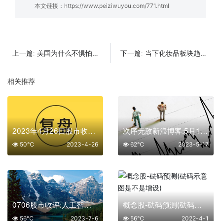
本文链接：
https://www.peiziwuyou.com/771.html
美国为什么不惧怕经济危机
当下化妆品板块趋势分析
上一篇:
下一篇:
相关推荐
2023年4月26日股市收盘复盘
次序无敌新浪博客:5月18日股市淘金早参
50℃
2023-4-26
62℃
2023-5-17
0706股市收评:人工智能终于有反弹迹象!
概念股-砝码预测(砝码示意图是不是增设)
56℃
2023-7-6
56℃
2022-4-1