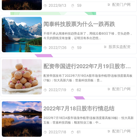
配资门户网
2022/9/13
59
闻泰科技股票为什么一跌再跌
不得不承认闻泰科技趋势走坏了，周线沿着60日下移，空头趋势，
今天的阴线没有放量，证明没有杀出恐慌…
股票实盘配资
2022/7/26
59
配资帝国进行2022年7月19日股市行情总结
配资帝国发布了2022年7月19日A股市场涨停梳理!连板强度最高板
(7板)：恒大高新六板：世嘉科技四板：贵…
配资门户网
2022/7/19
62
2022年7月18日股市行情总结
2022年7月18日A股市场涨停梳理!连板强度最高板(6板)：恒大高新
五板：世嘉科技四板：顺发恒业三板：中…
配资门户网
2022/7/18
61