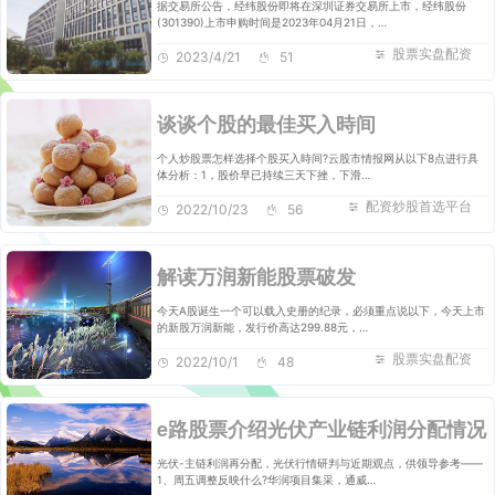
据交易所公告，经纬股份即将在深圳证券交易所上市，经纬股份
(301390)上市申购时间是2023年04月21日，…
股票实盘配资
2023/4/21
51
谈谈个股的最佳买入時间
个人炒股票怎样选择个股买入時间?云股市情报网从以下8点进行具
体分析：1，股价早已持续三天下挫，下滑…
配资炒股首选平台
2022/10/23
56
解读万润新能股票破发
今天A股诞生一个可以载入史册的纪录，必须重点说以下，今天上市
的新股万润新能，发行价高达299.88元，…
股票实盘配资
2022/10/1
48
e路股票介绍光伏产业链利润分配情况
光伏-主链利润再分配，光伏行情研判与近期观点，供领导参考——
1、周五调整反映什么?华润项目集采，通威…