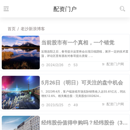
配资门户
首页
/
老沙新浪博客
当前股市有一个真相，一个错觉
近期连阳之后，春哥提示这里将会出现日线阴线，展开一定的技术震
荡，评论区里有朋友对春哥提出质疑，…
配资门户网
2024/2/26
53
5月26日（明日）可关注的盘中机会
1、2023年4月，客户端游戏市场实际销售收入达55.61亿元，同比
增长12.6%。相关概念股：完美股份(002624…
配资门户网
2023/5/25
49
经纬股份值得申购吗？经纬股份（301390）股票申购价值前景怎么样