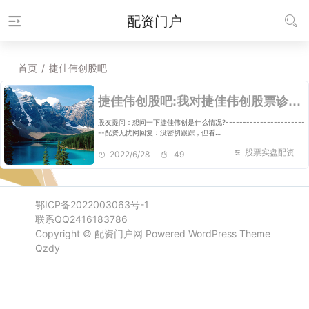
配资门户
首页
/
捷佳伟创股吧
捷佳伟创股吧:我对捷佳伟创股票诊断分析
股友提问：想问一下捷佳伟创是什么情况?-----------------------
--配资无忧网回复：没密切跟踪，但看…
股票实盘配资
2022/6/28
49
鄂ICP备2022003063号-1
联系QQ2416183786
Copyright ©
配资门户网
Powered WordPress Theme
Qzdy