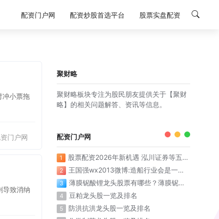
配资门户网
配资炒股首选平台
股票实盘配资
聚财略
聚财略板块专注为股民朋友提供关于【聚财
对冲小票拖
略】的相关问题解答、资讯等信息。
配资门户网
配资门户网
股票配资2026年新机遇 泓川证券等五大平台稳健领航
1
王国强wx2013微博:造船行业会是一个漫长的上升周期
2
薄膜铌酸锂龙头股票有哪些？薄膜铌酸锂概念股票名单一览表
3
剩导致消纳
豆粕龙头股一览及排名
4
防洪抗洪龙头股一览及排名
5