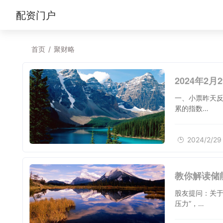
配资门户
首页
/
聚财略
2024年2
一、小票昨天反
累的指数…
2024/2/29
教你解读储
股友提问：关于
压力”，…