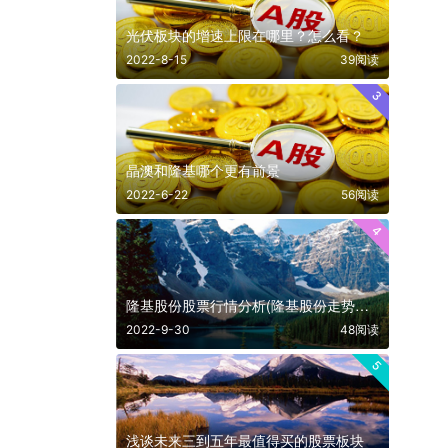
光伏板块的增速上限在哪里？怎么看？
2022-8-15
39阅读
3
晶澳和隆基哪个更有前景
2022-6-22
56阅读
4
隆基股份股票行情分析(隆基股份走势分析）
2022-9-30
48阅读
5
浅谈未来三到五年最值得买的股票板块