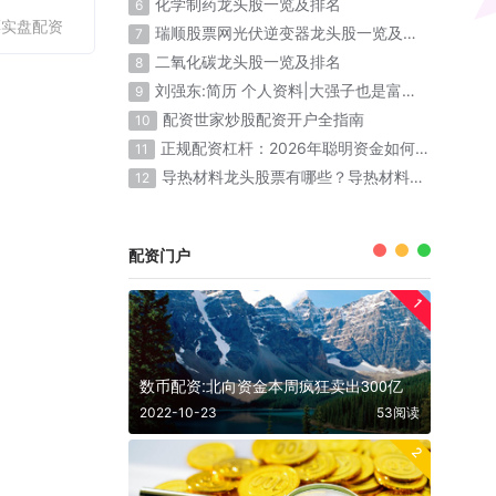
化学制药龙头股一览及排名
6
票实盘配资
瑞顺股票网光伏逆变器龙头股一览及排名
7
二氧化碳龙头股一览及排名
8
刘强东:简历 个人资料|大强子也是富二代出生
9
配资世家炒股配资开户全指南
10
正规配资杠杆：2026年聪明资金如何放大收益
11
导热材料龙头股票有哪些？导热材料概念股票名单一览表
12
配资门户
1
数币配资:北向资金本周疯狂卖出300亿
2022-10-23
53阅读
2