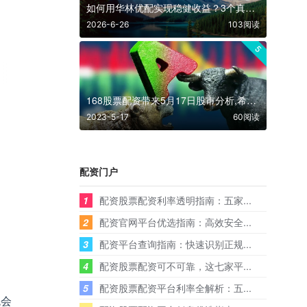
如何用华林优配实现稳健收益？3个真实案例解析
2026-6-26
103阅读
5
168股票配资带来5月17日股市分析,希望明天收阳
2023-5-17
60阅读
配资门户
1
配资股票配资利率透明指南：五家...
2
配资官网平台优选指南：高效安全...
3
配资平台查询指南：快速识别正规...
4
配资股票配资可不可靠，这七家平...
5
配资股票配资平台利率全解析：五...
统会