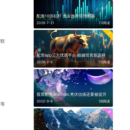
配资10倍杠杆 资金效率倍增利器
2026-7-21
73阅读
2
票软
配资app三大优选平台 稳健投资新选择
2026-7-6
73阅读
3
股票配资onemiao:光伏估值还要被提升
2022-9-8
58阅读
线等
4