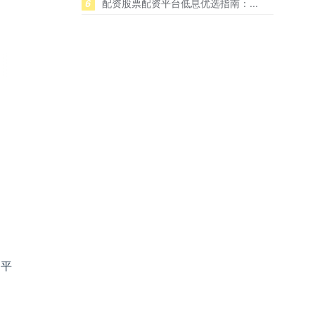
6
配资股票配资平台低息优选指南：...
为平