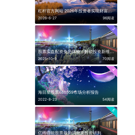
杠杆官方网站 2026年投资者实现财富跃升的关键入口
2026-6-27
96阅读
3
股票实盘配资免息体验：解锁投资新维度，零成本撬动高收益
2025-10-9
70阅读
4
海目星股票688559市场分析报告
2022-8-23
54阅读
5
亿纬锂能股票最新消息及投资研判