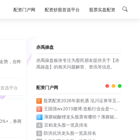
配资门户网
配资炒股首选平台
股票实盘配资
赤禹操盘
赤禹操盘板块专注为股民朋友提供关于【赤
的走势，在昨
禹操盘】的相关问题解答、资讯等信息。
配资门户网
股首选平台
股票配资2026年新机遇 泓川证券等五大平台稳健领航
1
王国强wx2013微博:造船行业会是一个漫长的上升周期
2
薄膜铌酸锂龙头股票有哪些？薄膜铌酸锂概念股票名单一览表
3
0%+，券商
豆粕龙头股一览及排名
4
防洪抗洪龙头股一览及排名
5