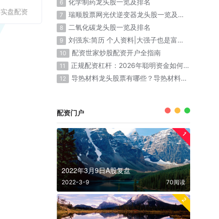
化学制药龙头股一览及排名
6
票实盘配资
瑞顺股票网光伏逆变器龙头股一览及排名
7
二氧化碳龙头股一览及排名
8
刘强东:简历 个人资料|大强子也是富二代出生
9
配资世家炒股配资开户全指南
10
正规配资杠杆：2026年聪明资金如何放大收益
11
导热材料龙头股票有哪些？导热材料概念股票名单一览表
12
配资门户
1
2022年3月9日A股复盘
2022-3-9
70阅读
2