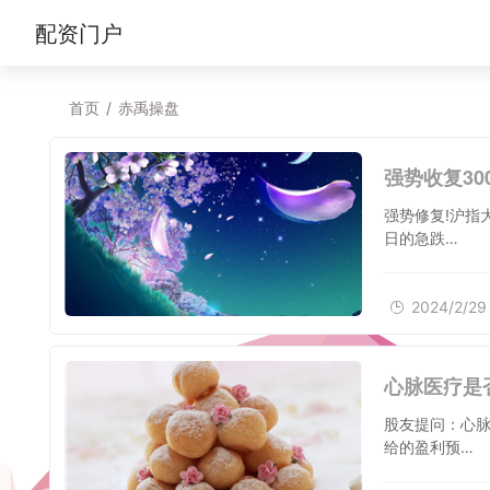
配资门户
首页
/
赤禹操盘
强势收复3
强势修复!沪指
日的急跌…
2024/2/29
心脉医疗是
股友提问：心脉
给的盈利预…