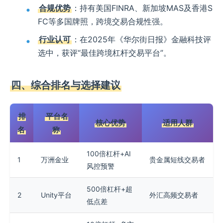
合规优势
：持有美国FINRA、新加坡MAS及香港S
FC等多国牌照，跨境交易合规性强。
行业认可
：在2025年《华尔街日报》金融科技评
选中，获评“最佳跨境杠杆交易平台”。
四、综合排名与选择建议
排
平台名
核心优势
适用人群
名
称
100倍杠杆+AI
1
万洲金业
贵金属短线交易者
风控预警
500倍杠杆+超
2
Unity平台
外汇高频交易者
低点差