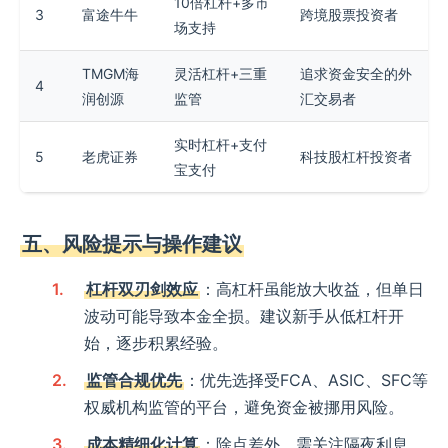
10倍杠杆+多市
3
富途牛牛
跨境股票投资者
场支持
TMGM海
灵活杠杆+三重
追求资金安全的外
4
润创源
监管
汇交易者
实时杠杆+支付
5
老虎证券
科技股杠杆投资者
宝支付
五、风险提示与操作建议
杠杆双刃剑效应
：高杠杆虽能放大收益，但单日
波动可能导致本金全损。建议新手从低杠杆开
始，逐步积累经验。
监管合规优先
：优先选择受FCA、ASIC、SFC等
权威机构监管的平台，避免资金被挪用风险。
成本精细化计算
：除点差外，需关注隔夜利息、