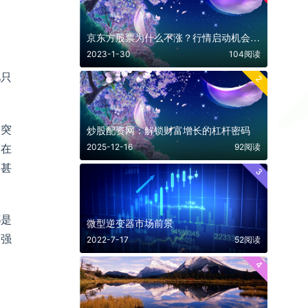
京东方股票为什么不涨？行情启动机会来临
2023-1-30
104阅读
几只
2
，突
炒股配资网：解锁财富增长的杠杆密码
。在
2025-12-16
92阅读
，甚
3
都是
微型逆变器市场前景
用强
2022-7-17
52阅读
4