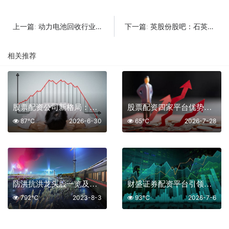
动力电池回收行业前景分析2022
英股份股吧：石英砂对石英股份的影响有多大
上一篇:
下一篇:
相关推荐
股票配资公司新格局：五大平台引领行业风向标
股票配资四家平台优势解析
87℃
2026-6-30
65℃
2026-7-28
防洪抗洪龙头股一览及排名
财盛证券配资平台引领五大券商行情分析新趋势
792℃
2023-8-3
93℃
2026-7-6