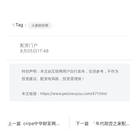
Tag：
小麦财经网
配资门户
8月05日17:48
特别声明：本文由互联网用户自行发布，仅供参考，不作为
投资建议。配资有风险，投资需谨慎！
本文链接：
https://www.peiziwuyou.com/471.html
crrpe中华财富网新闻:炒股的本质是压板块
「年代期货之家配资」炒股方法要经过牛熊的验证
上一篇:
下一篇: