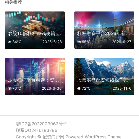
相关推荐
炒股10倍杠杆赚钱秘籍 四家平台实战测评
杠杆融资平台2026年新趋势：深度解析资本倍增的核心逻辑
84℃
2026-6-28
95℃
2026-6-27
炒股杠杆平台精选：资金效率翻倍的三大核心平台
股票实盘配资短线操作策略：警惕高杠杆陷阱，远离非法交易
76℃
2026-6-30
72℃
2025-11-6
鄂ICP备2022003063号-1
联系QQ2416183786
Copyright ©
配资门户网
Powered WordPress Theme