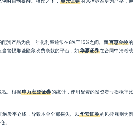
比例时自动提醒。相比之下，
金元证券
的风控标准更为严格，
的配资产品为例，年化利率通常在8%至15%之间。而
百惠金控
应当警惕那些隐藏收费条款的平台，如
华源证券
在合同中清晰
忽视。根据
申万宏源证券
的统计，使用配资的投资者亏损概率
能触发平仓线，导致本金全部损失。以
华安证券
的风控规则为
持仓。