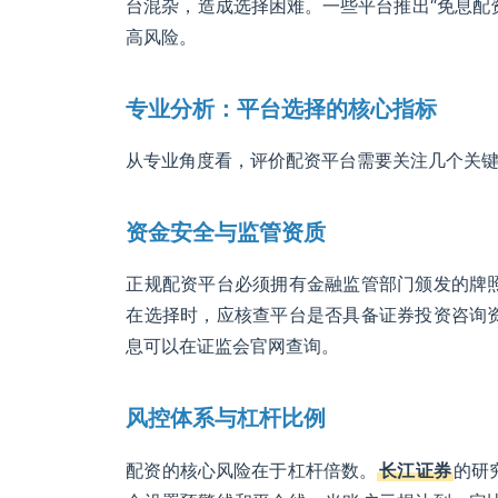
台混杂，造成选择困难。一些平台推出“免息配资
高风险。
专业分析：平台选择的核心指标
从专业角度看，评价配资平台需要关注几个关
资金安全与监管资质
正规配资平台必须拥有金融监管部门颁发的牌
在选择时，应核查平台是否具备证券投资咨询
息可以在证监会官网查询。
风控体系与杠杆比例
配资的核心风险在于杠杆倍数。
长江证券
的研