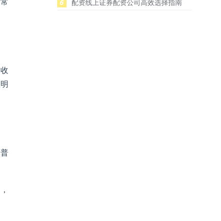
通常
6
配资线上证券配资公司高效选择指南
的收
载明
比普
例，