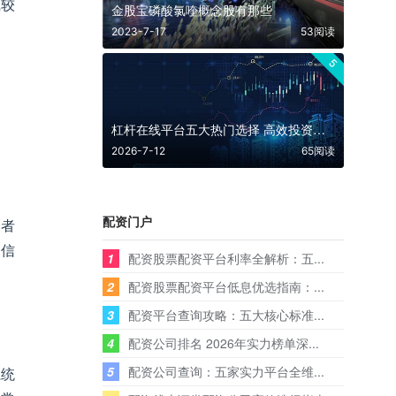
藏较
金股宝磷酸氯喹概念股有那些
2023-7-17
53阅读
5
杠杆在线平台五大热门选择 高效投资新机遇
2026-7-12
65阅读
配资门户
资者
管信
1
配资股票配资平台利率全解析：五...
2
配资股票配资平台低息优选指南：...
3
配资平台查询攻略：五大核心标准...
4
配资公司排名 2026年实力榜单深...
5
配资公司查询：五家实力平台全维...
系统