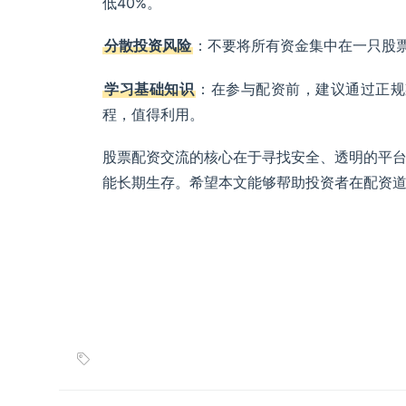
低40%。
分散投资风险
：不要将所有资金集中在一只股
学习基础知识
：在参与配资前，建议通过正规
程，值得利用。
股票配资交流的核心在于寻找安全、透明的平
能长期生存。希望本文能够帮助投资者在配资