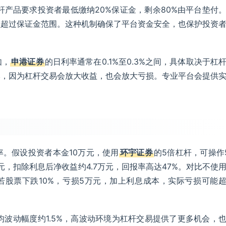
杆产品要求投资者最低缴纳20%保证金，剩余80%由平台垫付
损超过保证金范围。这种机制确保了平台资金安全，也保护投资
如，
申港证券
的日利率通常在0.1%至0.3%之间，具体取决于杠
本，因为杠杆交易会放大收益，也会放大亏损。专业平台会提供
势
。假设投资者本金10万元，使用
环宇证券
的5倍杠杆，可操作
元，扣除利息后净收益约4.7万元，回报率高达47%。对比不使
若股票下跌10%，亏损5万元，加上利息成本，实际亏损可能
均波动幅度约1.5%，高波动环境为杠杆交易提供了更多机会，