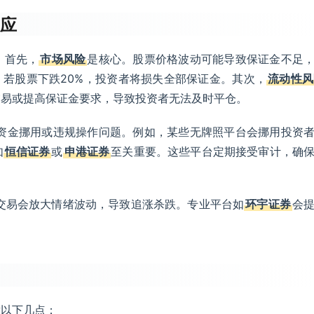
效应
。首先，
市场风险
是核心。股票价格波动可能导致保证金不足
，若股票下跌20%，投资者将损失全部保证金。其次，
流动性风
交易或提高保证金要求，导致投资者无法及时平仓。
资金挪用或违规操作问题。例如，某些无牌照平台会挪用投资
如
恒信证券
或
申港证券
至关重要。这些平台定期接受审计，确
交易会放大情绪波动，导致追涨杀跌。专业平台如
环宇证券
会
。
意以下几点：