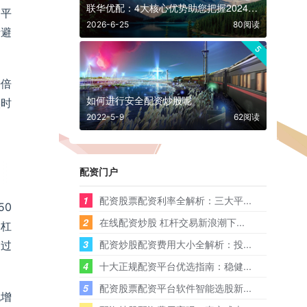
联华优配：4大核心优势助您把握2024年投资机遇
。平
2026-6-25
80阅读
者避
5
杆倍
如何进行安全配资炒股呢
实时
2022-5-9
62阅读
配资门户
1
配资股票配资利率全解析：三大平...
50
2
在线配资炒股 杠杆交易新浪潮下...
用杠
3
配资炒股配资费用大小全解析：投...
超过
4
十大正规配资平台优选指南：稳健...
5
配资股票配资平台软件智能选股新...
也增