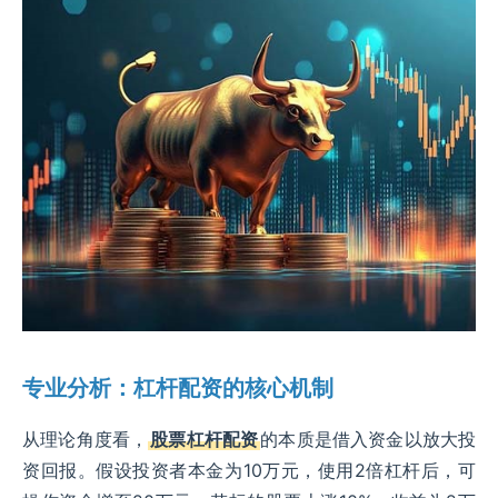
专业分析：杠杆配资的核心机制
从理论角度看，
股票杠杆配资
的本质是借入资金以放大投
资回报。假设投资者本金为10万元，使用2倍杠杆后，可