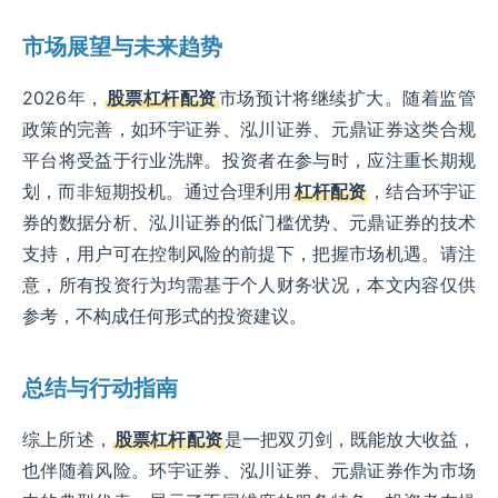
市场展望与未来趋势
2026年，
股票杠杆配资
市场预计将继续扩大。随着监管
政策的完善，如环宇证券、泓川证券、元鼎证券这类合规
平台将受益于行业洗牌。投资者在参与时，应注重长期规
划，而非短期投机。通过合理利用
杠杆配资
，结合环宇证
券的数据分析、泓川证券的低门槛优势、元鼎证券的技术
支持，用户可在控制风险的前提下，把握市场机遇。请注
意，所有投资行为均需基于个人财务状况，本文内容仅供
参考，不构成任何形式的投资建议。
总结与行动指南
综上所述，
股票杠杆配资
是一把双刃剑，既能放大收益，
也伴随着风险。环宇证券、泓川证券、元鼎证券作为市场