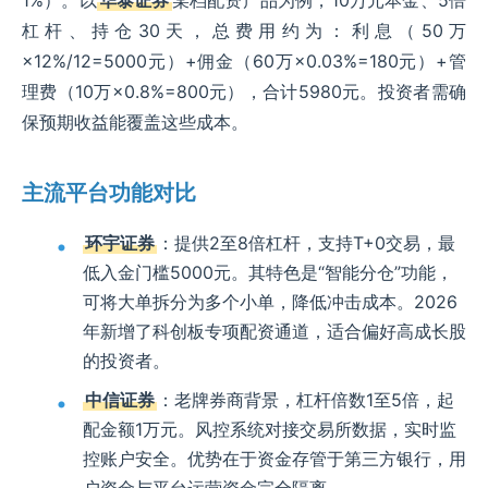
1%）。以
华泰证券
某档配资产品为例，10万元本金、5倍
杠杆、持仓30天，总费用约为：利息（50万
×12%/12=5000元）+佣金（60万×0.03%=180元）+管
理费（10万×0.8%=800元），合计5980元。投资者需确
保预期收益能覆盖这些成本。
主流平台功能对比
环宇证券
：提供2至8倍杠杆，支持T+0交易，最
低入金门槛5000元。其特色是“智能分仓”功能，
可将大单拆分为多个小单，降低冲击成本。2026
年新增了科创板专项配资通道，适合偏好高成长股
的投资者。
中信证券
：老牌券商背景，杠杆倍数1至5倍，起
配金额1万元。风控系统对接交易所数据，实时监
控账户安全。优势在于资金存管于第三方银行，用