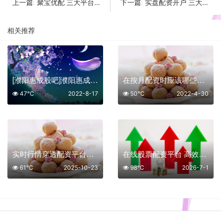
聚宝优配 三大平台助您投资更高效
实盘配资开户 三大高效操作平台详解
上一篇:
下一篇:
相关推荐
[濮阳惠成股吧]濮阳惠成股票有投资价值吗
在按月配资时应该哪些事项呢
47℃
2022-8-17
50℃
2022-4-30
实时行情穿透配资平台排名：技术赋能下的透明化竞争新格局
在线股票配资平台 高效资金放大攻略
61℃
2025-10-23
98℃
2026-7-1