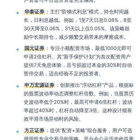
户资金与平台运营资金完全隔离。
华泰证券
：主打“阶梯式利息”模式，持仓时间越
长，日利息越低。例如，1至7天日息0.08%，8至
30天降至0.06%，31天以上仅0.05%。该策略鼓
励中长期持仓，减少频繁交易带来的摩擦成本。
国元证券
：专注小额配资市场，最低1000元即可
申请2倍杠杆。其“新手保护计划”为首次配资用户
提供7天免息体验，且亏损超过本金的30%时自动
暂停交易，适合经验不足的投资者。
申万宏源证券
：创新推出“浮动杠杆”产品，根据标
的股票波动率动态调整杠杆倍数。例如，当股票历
史波动率低于20%时，最高可申请6倍杠杆；波动
率超过40%时，杠杆自动降至3倍。这种设计能有
效平滑市场异动时的风险。
方正证券
：提供“配资+策略”组合服务，用户可选
择跟投专业交易员的策略。平台会公示历史收益率