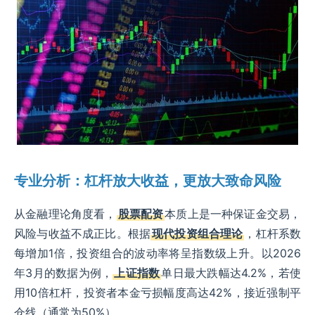
专业分析：杠杆放大收益，更放大致命风险
从金融理论角度看，
股票配资
本质上是一种保证金交易，
风险与收益不成正比。根据
现代投资组合理论
，杠杆系数
每增加1倍，投资组合的波动率将呈指数级上升。以2026
年3月的数据为例，
上证指数
单日最大跌幅达4.2%，若使
用10倍杠杆，投资者本金亏损幅度高达42%，接近强制平
仓线（通常为50%）。