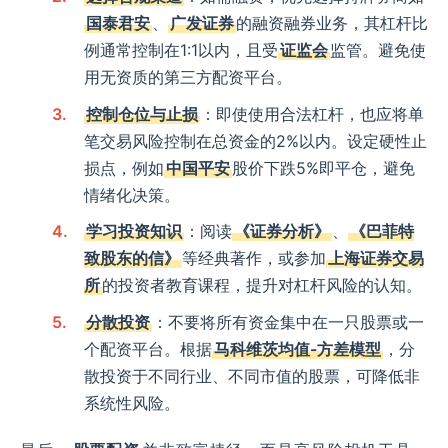
国泰君安
、
广发证券
的融资融券业务，其杠杆比
例通常控制在1:1以内，且受
证监会
监管。避免使
用无资质的第三方配资平台。
控制仓位与止损
：即使使用合法杠杆，也应将单
笔交易风险控制在总资金的2%以内。设定硬性止
损点，例如
中国平安
股价下跌5%即平仓，避免
情绪化决策。
学习投资知识
：阅读
《证券分析》
、
《巴菲特
致股东的信》
等经典著作，或参加
上海证券交易
所
的投资者教育课程，提升对杠杆风险的认知。
分散投资
：不要将所有资金集中在一只股票或一
个配资平台。根据
马科维茨均值-方差模型
，分
散投资于不同行业、不同市值的股票，可降低非
系统性风险。