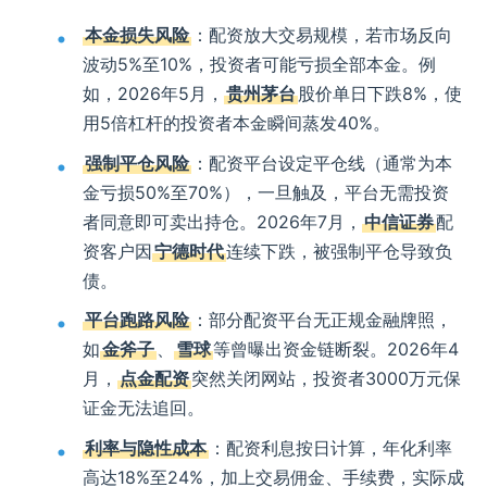
本金损失风险
：配资放大交易规模，若市场反向
波动5%至10%，投资者可能亏损全部本金。例
如，2026年5月，
贵州茅台
股价单日下跌8%，使
用5倍杠杆的投资者本金瞬间蒸发40%。
强制平仓风险
：配资平台设定平仓线（通常为本
金亏损50%至70%），一旦触及，平台无需投资
者同意即可卖出持仓。2026年7月，
中信证券
配
资客户因
宁德时代
连续下跌，被强制平仓导致负
债。
平台跑路风险
：部分配资平台无正规金融牌照，
如
金斧子
、
雪球
等曾曝出资金链断裂。2026年4
月，
点金配资
突然关闭网站，投资者3000万元保
证金无法追回。
利率与隐性成本
：配资利息按日计算，年化利率
高达18%至24%，加上交易佣金、手续费，实际成