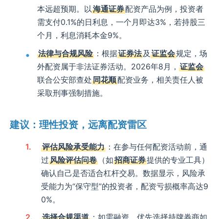
本远超预期。以
海通证券
配资产品为例，投资者
需支付0.1%的日利息，一个月即达3%，若持股三
个月，利息消耗本金9%。
法律与合规风险
：根据
证券法
及
证监会
规定，场
外配资属于非法证券活动。2026年8月，
证监会
联合公安部查处
同花顺
配资业务，相关责任人被
采取刑事强制措施。
建议：理性投资，远离配资雷区
评估风险承受能力
：在参与任何配资活动前，通
过
风险评估问卷
（如
招商证券
提供的专业工具）
确认自己是否适合杠杆交易。数据显示，风险承
受能力为“保守型”的投资者，配资亏损概率高达9
0%。
选择合规渠道
：如需融资，优先选择持牌券商如