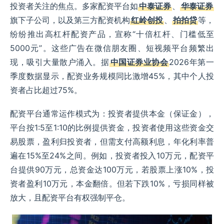
投资者关注的焦点。多家配资平台如
中泰证券
、
华泰证券
旗下子公司，以及第三方配资机构
红岭创投
、
拍拍贷
等，
纷纷推出高杠杆配资产品，宣称“十倍杠杆、门槛低至
5000元”。这些广告在微信朋友圈、短视频平台频繁出
现，吸引大量散户涌入。据
中国证券业协会
2026年第一
季度数据显示，配资业务规模同比激增45%，其中个人投
资者占比超过75%。
配资平台通常运作模式为：投资者提供本金（保证金），
平台按1:5至1:10的比例提供资金，投资者使用这些资金交
易股票，盈利归投资者，但需支付高额利息，年化利率普
遍在15%至24%之间。例如，投资者投入10万元，配资平
台提供90万元，总资金达100万元，若股票上涨10%，投
资者盈利10万元，本金翻倍。但若下跌10%，亏损同样被
放大，且配资平台有权强制平仓。