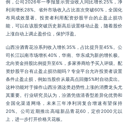
例，公司2026年一季报显示营业收入同比增长25%，净
利润增长28%。省外市场收入占比首次突破60%，全国化
布局成效显著。投资者利用配资炒股平台的止盈止损功
能，可以在该股突破历史新高后设置移动止盈，随着股价
上涨自动上调止盈价位，保护浮盈。
山西汾酒青花汾系列收入增长35%，占比提升至45%。公
司长江以南市场增长40%，华南、华东成为新的增长极。
北向资金持股比例提升至6%，多家券商给予买入评级。配
资炒股平台有止盈止损功能吗？专业平台允许投资者设置
条件止盈止损，例如当股价从最高点回撤5%时自动卖出。
这种功能对于操作山西汾酒这类趋势性上涨的消费龙头尤
其重要。行业研究员认为，汾酒凭借清香型差异化优势和
全国化渠道网络，未来三年净利润复合增速有望保持
20%。公司近期推出高端新品青花60，定价2000元以
上，进一步打开价格天花板。