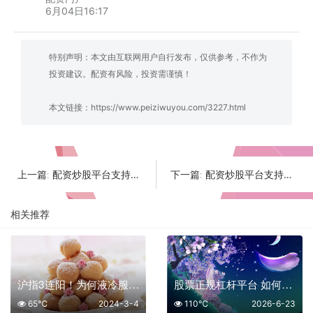
6月04日16:17
特别声明：本文由互联网用户自行发布，仅供参考，不作为
投资建议。配资有风险，投资需谨慎！
本文链接：
https://www.peiziwuyou.com/3227.html
配资炒股平台支持条件单吗 光迅科技800G光模块放量突破年线压制
配资炒股平台支持电脑端交易吗 中科曙光AI服务器订单饱满助力业绩高增长
上一篇:
下一篇:
相关推荐
沪指3连阳！为何液冷服务器概念强势
股票正规杠杆平台 如何辨别真伪 让资金安全放大收益
65℃
2024-3-4
110℃
2026-6-23