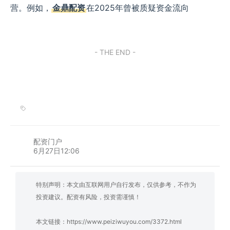
营。例如，
金鼎配资
在2025年曾被质疑资金流向
- THE END -
配资门户
6月27日12:06
特别声明：本文由互联网用户自行发布，仅供参考，不作为
投资建议。配资有风险，投资需谨慎！
本文链接：
https://www.peiziwuyou.com/3372.html