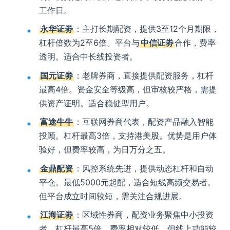
工作日。
永华证劵
：主打长期配资，提供3至12个月期限，
杠杆倍数为2至6倍。平台与
中信证劵
合作，费率
透明。适合中长线投资者。
国元证劵
：老牌券商，直接提供配资服务，杠杆
最高4倍。资金安全等级高，但审核较严格，需提
供资产证明。适合稳健型用户。
富途牛牛
：互联网券商代表，配资产品融入智能
投顾。杠杆最高3倍，支持港美股。优势是用户体
验好，但费率较高，为日万分之五。
金鼎配资
：风控系统先进，提供动态杠杆和自动
平仓。最低5000元起配，适合短线高频交易者。
但平台成立时间较短，需关注合规进展。
江海证劵
：区域性券商，配资业务聚焦中小投资
者。杠杆最高5倍，费率相对较低。但线上功能较