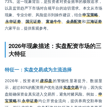
73%。这一现象背后，是投资者对资金效率的极致追求，
以及监管趋严下市场对合规平台的迫切需求。本文从市场
现象、专业分析、风险提示到操作建议，结合
申宝策略
、
永华证劵
、
国元证劵
、
富途牛牛
、
金鼎配资
和
江海证劵
六家平台，提供客观参考。
2026年现象描述：实盘配资市场的三
大特征
特征一：实盘交易成为主流选择
2026年，投资者对
虚拟盘
的警惕性显著提升。数据显
示，超过80%的配资用户优先选择
实盘交易
平台，因为实
盘能确保资金真实进入交易所，避免对赌风险。例如，
申
宝策略
和
永华证劵
均公开资金流向，提供券商交割单验