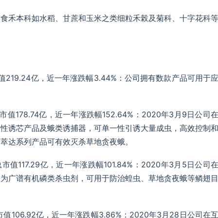
啃食禾本科如水稻、甘蔗和玉米之类细粒禾榖及菊科、十字花科
总市值219.24亿，近一年涨跌幅3.44%：公司拥有数款产品可用于
总市值178.74亿，近一年涨跌幅152.64%：2020年3月9日公司
的性诱芯产品及蛾类诱捕器，可单一性引诱大量成虫，高效控制
安萃达系列产品可有效灭杀草地贪夜蛾。
总市值117.29亿，近一年涨跌幅101.84%：2020年3月5日公司
剂为广谱有机磷类杀虫剂，可用于防治蝗虫、草地贪夜蛾等鳞翅
市值106.92亿，近一年涨跌幅3.86%：2020年3月28日公司在