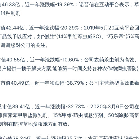
市值46.33亿，近一年涨跌幅-19.39%：诺普信在互动平台表示，
14种制剂
市值42.44亿，近一年涨跌幅-20.29%：2019年5月20互动平台
予以应对，如“创胜”(14%甲维茚虫威SC)、“巧乐帝”(5%
等，谢谢您对公司的关注。
，总市值40.55亿，近一年涨跌幅-10.60%：公司农药杀虫剂为高效
用户提供一揽子解决方案,能够第一时间支持各种农作物病虫害防
元，总市值40.49亿，近一年涨跌幅-38.79%：公司主营新型高效低
，总市值39.41亿，近一年涨跌幅-32.73%：2020年3月6日公司
菌素苯甲酸盐微乳剂、15%甲维·茚虫威悬浮剂、50%除脲·高
、制剂在防控草地贪夜蛾方面有效.
元，总市值39.34亿，近一年涨跌幅25.71%：农药原药供应链服务龙