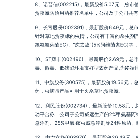
8、诺普信(002215)，最新股价5.07元，总
贪夜蛾防治用药推荐名单中，公司及子公司共有
9、长青股份(002391)，最新股价6.49元，总
针对草地贪夜蛾的虫情，公司有丰富的杀虫剂产品线
氯氟氰菊酯EC)、“虎去敌”(5%阿维菌素EC)
10、ST辉丰(002496)，最新股价2.69元
毒、微毒、低残留环境友好型农药产品,为终端
11、中旗股份(300575)，最新股价19.56
药，虫螨睛产品可用于灭杀草地贪夜蛾。
12、利民股份(002734)，最新股价10.58元
动平台称：公司子公司威远生产的2%甲氨基阿维
悬浮剂、25%甲氧·茚虫威悬浮剂等24种原药
13、中农立华(603970)，最新股价20.49