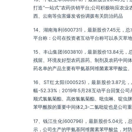
打造“一站式”农药供销平台;公司积极响应农
西、云南等虫害爆发省份调拨有关防治药品
14、湖南海利(600731)，最新股价7.45元，
平台称：公司在投资者互动平台称可以杀灭草
15、丰山集团(603810)，最新股价13.84
残留、环境友好型农药原药、制剂及农药中间
药名单的产品主要有甲氨基阿维菌素苯甲酸盐
16、ST红太阳(000525)，最新股价3.87元
幅-52.33%：2019年5月28互动平台回
顺式氯氰菊酯、高效氯氰菊酯、吡虫啉、啶虫
苯甲酰胺的重要中间体2,3-二氯吡啶也是公司
17、钱江生化(600796)，最新股价5.04元
示，公司生产的甲氨基阿维菌素苯甲酸盐，对