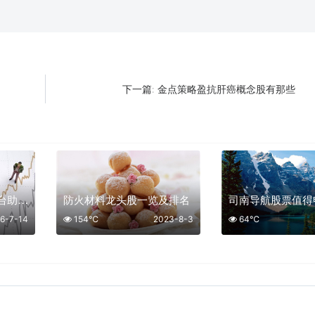
金点策略盈抗肝癌概念股有那些
下一篇:
股票杠杆官网 五大平台助您抢占投资先机
防火材料龙头股一览及排名
司南导航股票值得
6-7-14
154℃
2023-8-3
64℃