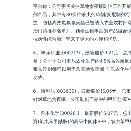
平台称：公司密切关注草地贪夜蛾防治工作开
剂产品，其中有30余种杀虫剂单剂/复配制剂
虫，包括高效氯氟氰菊酯已被纳入农业农村部印
治用药推荐名单》。颖泰生物丰富的产品组合以
抗药性综合治理带来了更大的方便和优势。
5、丰乐种业(000713)，最新股价9.21元，总
复：公司子公司丰乐农化生产的4.5%高效氯氰
素悬浮剂都可以用于杀草地贪夜蛾;丰乐农化
功效。
6、海利尔(603639)，最新股价16.05元，总
针对草地贪夜蛾，公司制剂产品中的甲维盐·茚虫
7、雅本化学(300261)，最新股价5.07元，
宽(氯虫苯甲酰胺)的高级中间体BPP，氯虫苯