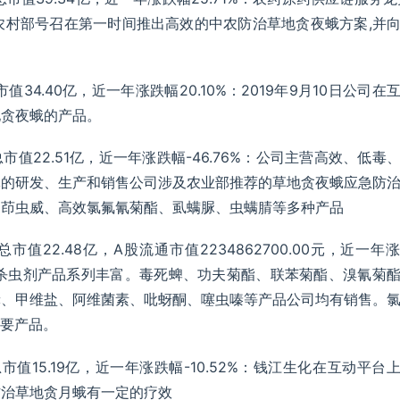
业农村部号召在第一时间推出高效的中农防治草地贪夜蛾方案,并
总市值34.40亿，近一年涨跌幅20.10%：2019年9月10日公司在
地贪夜蛾的产品。
元，总市值22.51亿，近一年涨跌幅-46.76%：公司主营高效、低毒
体的研发、生产和销售公司涉及农业部推荐的草地贪夜蛾应急防
、茚虫威、高效氯氟氰菊酯、虱螨脲、虫螨腈等多种产品
，总市值22.48亿，A股流通市值2234862700.00元，近一年
复公司杀虫剂产品系列丰富。毒死蜱、功夫菊酯、联苯菊酯、溴氰菊
脒、甲维盐、阿维菌素、吡蚜酮、噻虫嗪等产品公司均有销售。
重要产品。
，总市值15.19亿，近一年涨跌幅-10.52%：钱江生化在互动平台
防治草地贪月蛾有一定的疗效