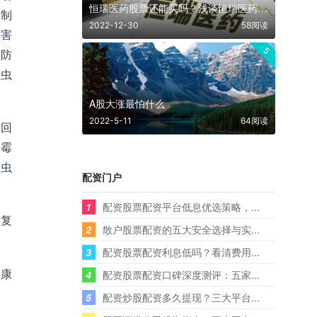
恒瑞医药股票还能买吗？浅谈恒瑞医药股票未来的发展前景
和制
2022-12-30
58阅读
要害
5
急防
蝗虫
A股大涨最怕什么
2022-5-11
64阅读
台回
杀霉
蝗虫
配资门户
1
配资股票配资平台低息优选策略，...
回复
2
散户股票配资的五大安全选择与实...
3
配资股票配资利息低吗？看清费用...
种康
4
配资股票配资口碑深度测评：五家...
5
配资炒股配资多久提现？三大平台...