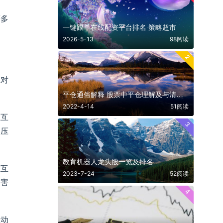
等多
一键跟单在线配资平台排名 策略超市
2026-5-13
98阅读
2
应对
平仓通俗解释 股票中平仓理解及与清仓爆仓的异同
2022-4-14
51阅读
在互
3
和压
教育机器人龙头股一览及排名
在互
2023-7-24
52阅读
目害
4
互动