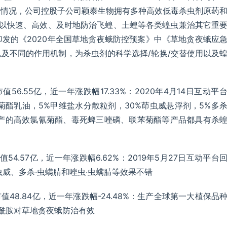
展情况，公司控股子公司颖泰生物拥有多种高效低毒杀虫剂原药
可以快速、高效、及时地防治飞蝗、土蝗等各类蝗虫兼治其它重
发的《2020年全国草地贪夜蛾防控预案》中《草地贪夜蛾应
及不同的作用机制，为杀虫剂的科学选择/轮换/交替使用以及
市值56.55亿，近一年涨跌幅17.33%：2020年4月14日互动平
菊酯乳油，5%甲维盐水分散粒剂，30%茚虫威悬浮剂，5%多
生产的高效氯氰菊酯、毒死蜱三唑磷、联苯菊酯等产品都具有杀
市值54.57亿，近一年涨跌幅6.62%：2019年5月27日互动平台
威、多杀·虫螨腈和唑虫·虫螨腈等效果不错
总市值48.84亿，近一年涨跌幅-24.48%：生产全球第一大植保品
甲酰胺对草地贪夜蛾防治有效