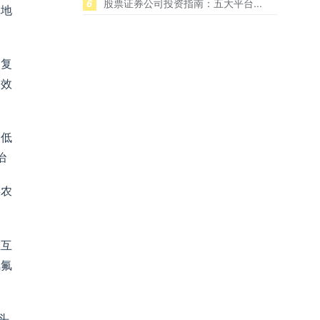
6
股票证券公司投资指南：五大平台...
草地
回复
高效
、低
治
毒农
在互
氯氟
头,