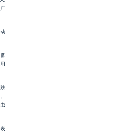
向广
互动
、低
治用
涨跌
酯、
氯虫
上表