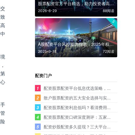
股票配资官方平台精选，助力投资者高效配置资金
杆交
2026-6-29
88阅读
导致
5
提高
其中
A股配资平台风控能力排名：2025年权威解析与投资指南
2025-9-18
72阅读
环境
令，
。第
配资门户
的心
1
配资股票配资平台低息优选策略，...
2
散户股票配资的五大安全选择与实...
生手
3
配资股票配资利息低吗？看清费用...
金管
4
配资股票配资口碑深度测评：五家...
风险
5
配资炒股配资多久提现？三大平台...