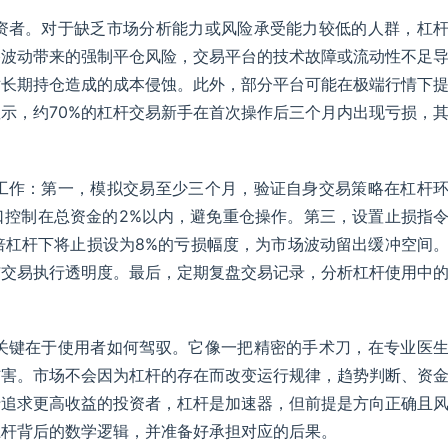
投资者。对于缺乏市场分析能力或风险承受能力较低的人群，杠
格波动带来的强制平仓风险，交易平台的技术故障或流动性不足
对长期持仓造成的成本侵蚀。此外，部分平台可能在极端行情下
示，约70%的杠杆交易新手在首次操作后三个月内出现亏损，
备工作：第一，模拟交易至少三个月，验证自身交易策略在杠杆
口控制在总资金的2%以内，避免重仓操作。第三，设置止损指
倍杠杆下将止损设为8%的亏损幅度，为市场波动留出缓冲空间
与交易执行透明度。最后，定期复盘交易记录，分析杠杆使用中
，关键在于使用者如何驾驭。它像一把精密的手术刀，在专业医
伤害。市场不会因为杠杆的存在而改变运行规律，趋势判断、资
于追求更高收益的投资者，杠杆是加速器，但前提是方向正确且
杠杆背后的数学逻辑，并准备好承担对应的后果。