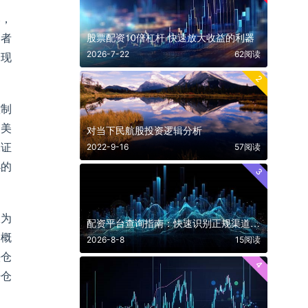
比，
股票配资10倍杠杆 快速放大收益的利器
资者
2026-7-22
62阅读
一现
2
控制
0美
对当下民航股投资逻辑分析
保证
2022-9-16
57阅读
小的
3
仅为
配资平台查询指南：快速识别正规渠道的三大核心方法
的概
2026-8-8
15阅读
头仓
4
杆仓