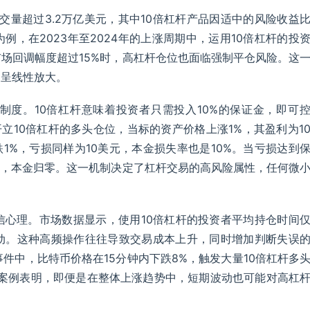
交量超过3.2万亿美元，其中10倍杠杆产品因适中的风险收益
，在2023年至2024年的上涨周期中，运用10倍杠杆的投
场回调幅度超过15%时，高杠杆仓位也面临强制平仓风险。这
均呈线性放大。
制度。10倍杠杆意味着投资者只需投入10%的保证金，即可
开立10倍杠杆的多头仓位，当标的资产价格上涨1%，其盈利为1
1%，亏损同样为10美元，本金损失率也是10%。当亏损达到
仓，本金归零。这一机制决定了杠杆交易的高风险属性，任何微
信心理。市场数据显示，使用10倍杠杆的投资者平均持仓时间
动。这种高频操作往往导致交易成本上升，同时增加判断失误
事件中，比特币价格在15分钟内下跌8%，触发大量10倍杠杆多
一案例表明，即便是在整体上涨趋势中，短期波动也可能对高杠