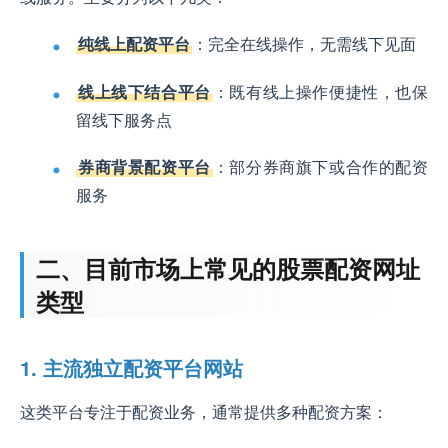
纯线上配资平台
：完全在线操作，无需线下见面
线上线下结合平台
：既有线上操作便捷性，也保
留线下服务点
券商背景配资平台
：部分券商旗下或合作的配资
服务
二、目前市场上常见的股票配资网址
类型
1. 主流独立配资平台网站
这类平台专注于配资业务，通常提供多种配资方案：