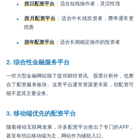
按日配资平台
：适合短线操作者，灵活性强
按月配资平台
：适合中长线投资者，费率通常更
优惠
按年配资平台
：适合长期稳定操作的投资者
2. 综合性金融服务平台
一些大型金融网站除了提供财经资讯、股票分析外，也整
合了配资服务板块。这类平台通常资源更丰富，但配资可
能不是其主要业务。
3. 移动端优先的配资平台
随着移动互联网发展，许多配资平台推出了专门的APP，
甚至有些以移动端为主，网站作为辅助入口。