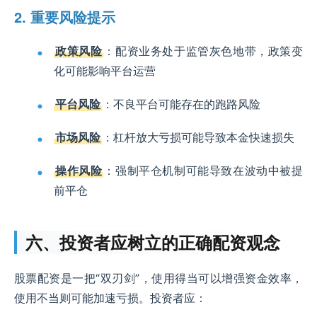
2. 重要风险提示
政策风险
：配资业务处于监管灰色地带，政策变
化可能影响平台运营
平台风险
：不良平台可能存在的跑路风险
市场风险
：杠杆放大亏损可能导致本金快速损失
操作风险
：强制平仓机制可能导致在波动中被提
前平仓
六、投资者应树立的正确配资观念
股票配资是一把“双刃剑”，使用得当可以增强资金效率，
使用不当则可能加速亏损。投资者应：