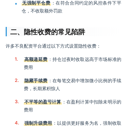
无强制平仓费
：在符合合同约定的风控条件下平
仓，不收取额外罚款
二、隐性收费的常见陷阱
许多不良配资平台通过以下方式设置隐性收费：
高额递延费
：持仓过夜时收取远高于市场标准的
费用
隐藏手续费
：在每笔交易中增加微小比例的手续
费，长期累积惊人
不平等的盈亏计算
：在盈利计算中扣除未明示的
费用
强制升级费用
：以提供更好服务为名，强制收取