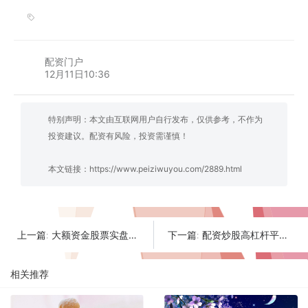
配资门户
12月11日10:36
特别声明：本文由互联网用户自行发布，仅供参考，不作为
投资建议。配资有风险，投资需谨慎！
本文链接：
https://www.peiziwuyou.com/2889.html
大额资金股票实盘配资平台推荐：2025 高净值用户优选指南
配资炒股高杠杆平台排名：合规、透明与风控的深度解析
上一篇:
下一篇:
相关推荐