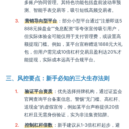
多账户协同管理。其特色功能包括盘前波动率预
测、智能手表交易等，吸引短线高频交易者。
营销导向型平台
：部分小型平台通过“注册即送5
888元操盘金”“免息配资”等夸张宣传吸引用户，
但实际体验金可能仅用于支付管理费，或设置高
额提现门槛。例如，某平台宣称赠送1888元大礼
包，但用户需完成10倍杠杆交易且盈利达20%才
能提现，实际成本远高于合规平台。
三、风控要点：新手必知的三大生存法则
验证平台资质
：优先选择持牌机构，通过证监会
官网查询平台备案信息。警惕“无门槛、高杠杆、
送现金”的虚假宣传，例如某平台声称提供20倍
杠杆且无需身份验证，实为非法集资陷阱。
控制杠杆倍数
：新手建议从1-3倍杠杆起步，避