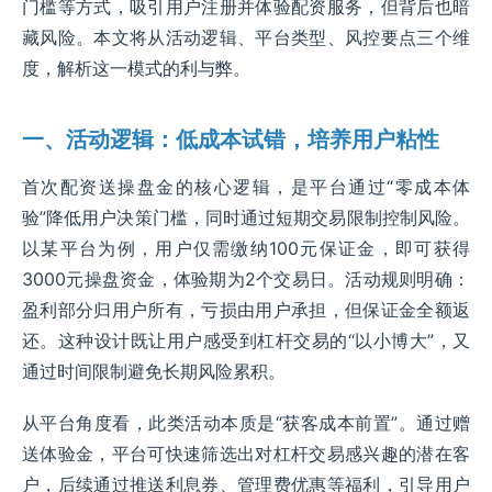
门槛等方式，吸引用户注册并体验配资服务，但背后也暗
藏风险。本文将从活动逻辑、平台类型、风控要点三个维
度，解析这一模式的利与弊。
一、活动逻辑：低成本试错，培养用户粘性
首次配资送操盘金的核心逻辑，是平台通过“零成本体
验”降低用户决策门槛，同时通过短期交易限制控制风险。
以某平台为例，用户仅需缴纳100元保证金，即可获得
3000元操盘资金，体验期为2个交易日。活动规则明确：
盈利部分归用户所有，亏损由用户承担，但保证金全额返
还。这种设计既让用户感受到杠杆交易的“以小博大”，又
通过时间限制避免长期风险累积。
从平台角度看，此类活动本质是“获客成本前置”。通过赠
送体验金，平台可快速筛选出对杠杆交易感兴趣的潜在客
户，后续通过推送利息券、管理费优惠等福利，引导用户