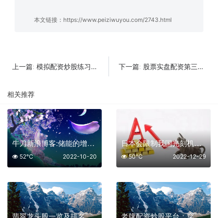
本文链接：
https://www.peiziwuyou.com/2743.html
模拟配资炒股练习平台
股票实盘配资第三方支付托管：风险与合规的深度解析
上一篇:
下一篇:
相关推荐
牛刀新浪博客:储能的增速为什么这么快
日本会限制我国光刻机出口吗
52℃
2022-10-20
50℃
2022-12-29
翡翠龙头股一览及排名
老牌配资炒股平台：穿越周期的稳健之选