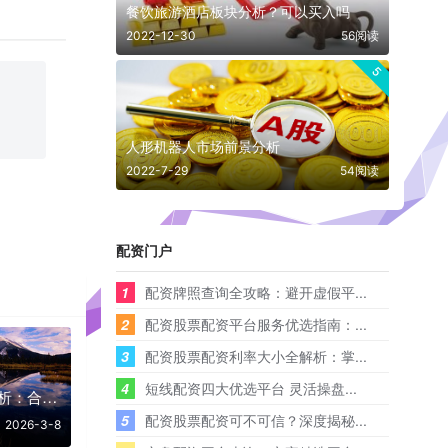
餐饮旅游酒店板块分析？可以买入吗
2022-12-30
56阅读
5
人形机器人市场前景分析
2022-7-29
54阅读
配资门户
1
配资牌照查询全攻略：避开虚假平...
2
配资股票配资平台服务优选指南：...
3
配资股票配资利率大小全解析：掌...
4
短线配资四大优选平台 灵活操盘...
全国配资网深度解析：合规选择与风险控制指南
5
配资股票配资可不可信？深度揭秘...
2026-3-8