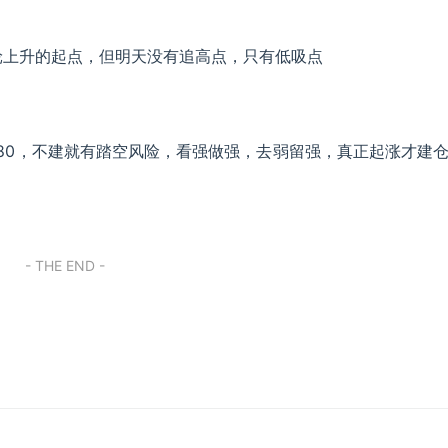
一轮上升的起点，但明天没有追高点，只有低吸点
480，不建就有踏空风险，看强做强，去弱留强，真正起涨才建
- THE END -