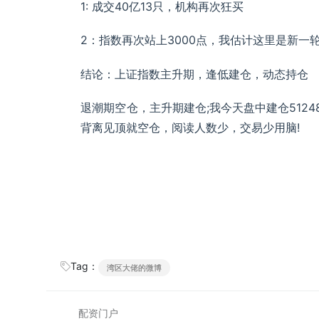
1: 成交40亿13只，机构再次狂买
2：指数再次站上3000点，我估计这里是新
结论：上证指数主升期，逢低建仓，动态持仓
退潮期空仓，主升期建仓;我今天盘中建仓512
背离见顶就空仓，阅读人数少，交易少用脑!
Tag：
湾区大佬的微博
配资门户